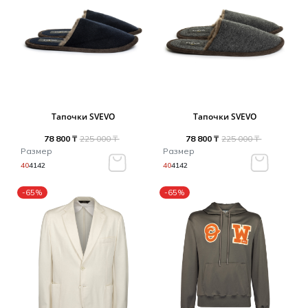
Тапочки SVEVO
Тапочки SVEVO
78 800 ₸
225 000 ₸
78 800 ₸
225 000 ₸
Размер
Размер
40
41
42
40
41
42
-65%
-65%