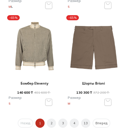
Размер
Размер
M
L
S
-65%
-65%
Бомбер Eleventy
Шорты Brioni
140 600 ₸
401 600 ₸
130 300 ₸
372 200 ₸
Размер
Размер
S
M
Назад
1
2
3
4
13
Вперед