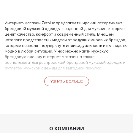
Интернет-магазин Zatolux предлагает широкий ассортимент
брендовой мужской одежды, созданной для мужчин, которые
ценят качество, комфорт и современный стиль. В нашем
каталоге представлены модели от ведущих мировых брендов,
которые позволят подчеркнуть индивидуальность и выглядеть
модно в любой ситуации. У нас можно найти мужскую
брендовую одежду интернет магазин, а также
воспользоваться распродажей брендовой мужской одежды и
аутлетом мужской одежды для выгодной покупки.
Брендовая мужская одежда — для деловых и
УЗНАТЬ БОЛЬШЕ
повседневных образов
Брендовая одежда для мужчин сочетает в себе высокое
качество материалов и актуальные тенденции моды. В
интернет-магазине Zatolux представлен широкий выбор:
Мужские брендовые рубашки, пиджаки и костюмы для
деловых встреч и официальных мероприятий;
Футболки, поло и толстовки брендовые для повседневной
О КОМПАНИИ
носки и активного отдыха;