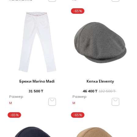
-65%
Брюки Marino Madi
Кепка Eleventy
31 500 ₸
46 400 ₸
132 500 ₸
Размер
Размер
M
M
-65%
-65%