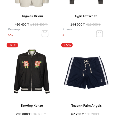
Пиджак Brioni
Худи Off White
460 400 ₸
1 315 400 ₸
144 000 ₸
411 000 ₸
Размер
Размер
XXL
S
-65%
-65%
Бомбер Kenzo
Плавки Palm Angels
293 000 ₸
836 600 ₸
67 700 ₸
193 200 ₸