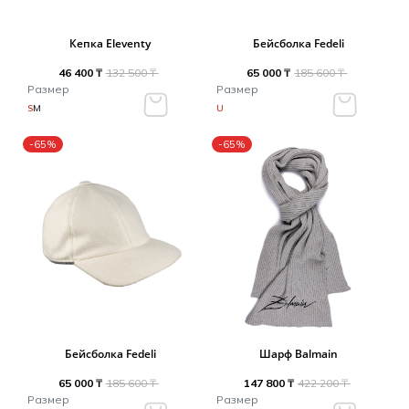
Кепка Eleventy
Бейсболка Fedeli
46 400 ₸
132 500 ₸
65 000 ₸
185 600 ₸
Размер
Размер
S
M
U
-65%
-65%
Бейсболка Fedeli
Шарф Balmain
65 000 ₸
185 600 ₸
147 800 ₸
422 200 ₸
Размер
Размер