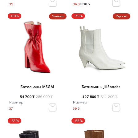
35
36.5
38
38.5
-80%
-75%
Уценка
Уценка
Ботильоны MSGM
Ботильоны Jil Sander
54 700 ₸
286 000 ₸
127 800 ₸
511 200 ₸
Размер
Размер
37
39.5
-65%
-65%