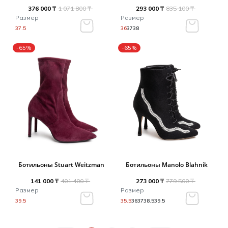
376 000 ₸
1 071 800 ₸
293 000 ₸
835 100 ₸
Размер
Размер
37.5
36
37
38
-65%
-65%
Ботильоны Stuart Weitzman
Ботильоны Manolo Blahnik
141 000 ₸
401 400 ₸
273 000 ₸
779 500 ₸
Размер
Размер
39.5
35.5
36
37
38.5
39.5