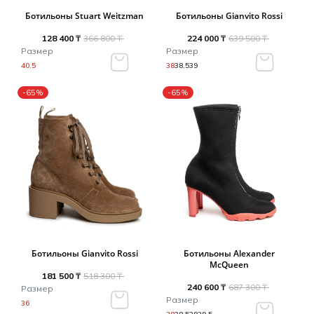
Туники
Рубашки / Блузк
Ботильоны Stuart Weitzman
Ботильоны Gianvito Rossi
Туфли
Туники
Шорты
128 400 ₸
366 800 ₸
224 000 ₸
639 500 ₸
Спортивная о
Размер
Размер
Спортивная о
40.5
38
38.5
39
Футболки / Пол
Топы / Майки
-65%
-65%
Трикотаж
Трикотаж
Юбка
Шорты
Футболки / Топ
Юбки
Шорты
Ботильоны Gianvito Rossi
Ботильоны Alexander
McQueen
181 500 ₸
518 300 ₸
240 600 ₸
687 300 ₸
Размер
Размер
36