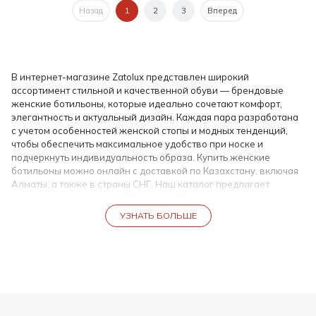
Назад
1
2
3
Вперед
В интернет-магазине Zatolux представлен широкий
ассортимент стильной и качественной обуви — брендовые
женские ботильоны, которые идеально сочетают комфорт,
элегантность и актуальный дизайн. Каждая пара разработана
с учетом особенностей женской стопы и модных тенденций,
чтобы обеспечить максимальное удобство при носке и
подчеркнуть индивидуальность образа. Купить женские
ботильоны можно онлайн с доставкой по Казахстану, включая
Алматы, а также в страны СНГ. Наш каталог предлагает
модели для повседневной носки, работы, прогулок и вечерних
выходов.
УЗНАТЬ БОЛЬШЕ
Брендовые женские ботильоны — стиль и качество
Брендовые ботильоны женские — это обувь, которая сочетает
в себе качество материалов и изысканный дизайн. В нашем
ассортименте представлены разнообразные модели:
Классические кожаные ботильоны на низком каблуке для