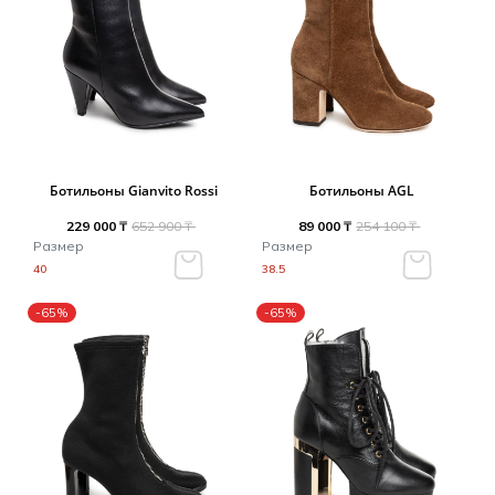
Ботильоны Gianvito Rossi
Ботильоны AGL
229 000 ₸
652 900 ₸
89 000 ₸
254 100 ₸
Размер
Размер
40
38.5
-65%
-65%