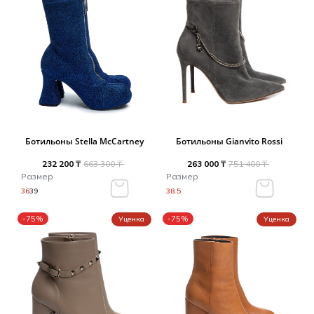
Ботильоны Stella McCartney
Ботильоны Gianvito Rossi
232 200 ₸
663 300 ₸
263 000 ₸
751 400 ₸
Размер
Размер
36
39
38.5
-75%
-75%
Уценка
Уценка