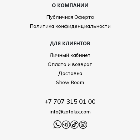
повседневного использования.
О КОМПАНИИ
Модели на устойчивой шпильке или среднем каблуке для
создания элегантного образа.
Публичная Оферта
Зимние и демисезонные ботильоны с утеплителем для
Политика конфиденциальности
холодного сезона.
Модели с оригинальными декоративными элементами,
пряжками и текстурной отделкой.
ДЛЯ КЛИЕНТОВ
Каждая пара гарантирует удобство, надежность и комфорт при
Личный кабинет
ходьбе, а женские ботильоны интернет магазин Zatolux
предлагает подробные фотографии, описание материалов и
Оплата и возврат
таблицу размеров для удобного выбора онлайн.
Доставка
Материалы и долговечность
Show Room
Все брендовые ботильоны выполнены из качественных
материалов: натуральной кожи, замши, текстиля и
современных синтетических материалов. Особое внимание
+7 707 315 01 00
уделяется подошве и внутренней отделке, чтобы обеспечить
долговечность и комфорт при длительной носке.
info@zatolux.com
Покупая у нас женские ботильоны купить, вы получаете
гарантию подлинности изделий и уверенность в их высоком
качестве. Мы сотрудничаем только с проверенными брендами,