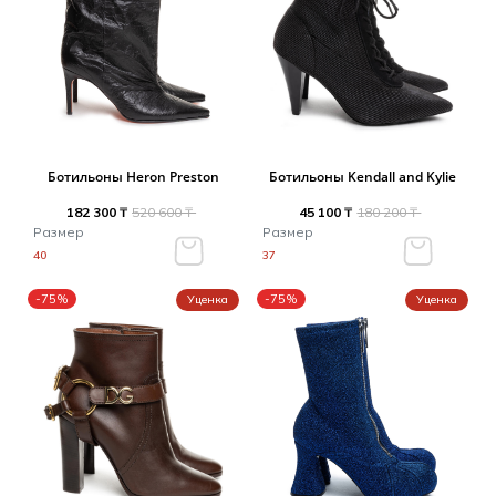
Ботильоны Heron Preston
Ботильоны Kendall and Kylie
182 300 ₸
520 600 ₸
45 100 ₸
180 200 ₸
Размер
Размер
40
37
-75%
-75%
Уценка
Уценка