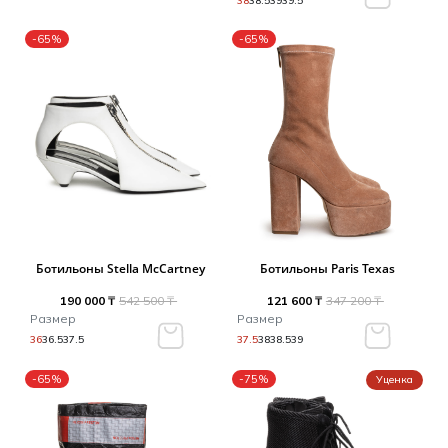
38
38.5
39
39.5
-65%
-65%
Ботильоны Stella McCartney
Ботильоны Paris Texas
190 000 ₸
542 500 ₸
121 600 ₸
347 200 ₸
Размер
Размер
36
36.5
37.5
37.5
38
38.5
39
-65%
-75%
Уценка