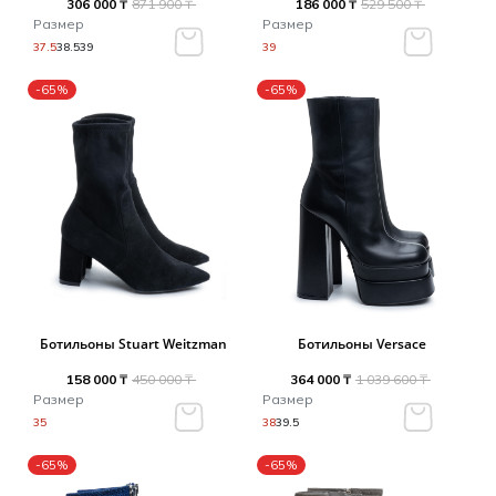
306 000 ₸
871 900 ₸
186 000 ₸
529 500 ₸
Размер
Размер
37.5
38.5
39
39
-65%
-65%
Ботильоны Stuart Weitzman
Ботильоны Versace
158 000 ₸
450 000 ₸
364 000 ₸
1 039 600 ₸
Размер
Размер
35
38
39.5
-65%
-65%