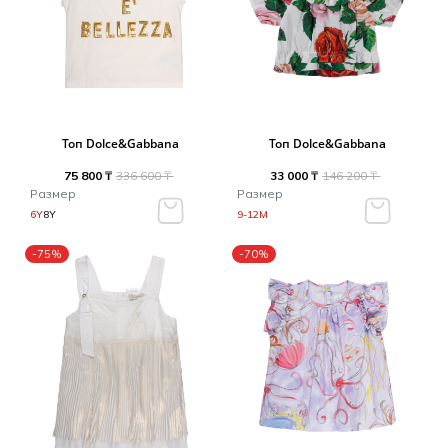
Топ Dolce&Gabbana
Топ Dolce&Gabbana
75 800 ₸
336 600 ₸
33 000 ₸
146 200 ₸
Размер
Размер
6Y
8Y
9-12M
-75%
-70%