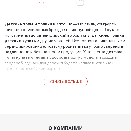
12Y
Детские топы и топики
в
ZatoLux
— это стиль, комфорт и
качество от известных брендов по доступной цене. В аутлет-
магазине представлен широкий выбор
топы детские
,
топики
детские купить
и других моделей. Все товары официальные и
сертифицированные, поэтому родители могут быть уверены в
подлинности и безопасности продукции. У нас легко
детские
топы купить онлайн
, подобрать модную модель и создать
гардероб, где каждая девочка будет выглядеть стильно и
чувствовать себя комфортно.
Разнообразие детских топов и топиков
УЗНАТЬ БОЛЬШЕ
В
ZatoLux
представлены
топики детские
и
топы детские
разных фасонов, цветов и размеров:
Классические топики для повседневной носки, легко
сочетать с шортами, юбками и джинсами.
Модные топы с яркими принтами, аппликациями и
декоративными элементами для стильных образов.
Спортивные и активные топики для прогулок, игр и
О КОМПАНИИ