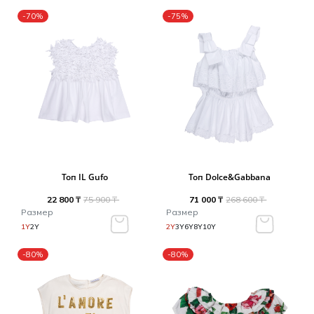
-70%
-75%
Топ IL Gufo
Топ Dolce&Gabbana
22 800 ₸
75 900 ₸
71 000 ₸
268 600 ₸
Размер
Размер
1Y
2Y
2Y
3Y
6Y
8Y
10Y
-80%
-80%