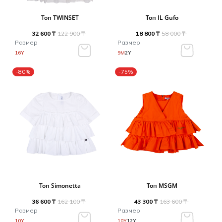
Топ TWINSET
Топ IL Gufo
32 600 ₸
122 900 ₸
18 800 ₸
58 000 ₸
Размер
Размер
16Y
9M
2Y
-80%
-75%
Топ Simonetta
Топ MSGM
36 600 ₸
162 100 ₸
43 300 ₸
163 600 ₸
Размер
Размер
10Y
10Y
12Y