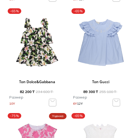
-65%
-65%
Топ Dolce&Gabbana
Топ Gucci
82 200 ₸
234 600 ₸
89 300 ₸
255 100 ₸
Размер
Размер
10Y
6Y
12Y
-75%
-65%
Уценка