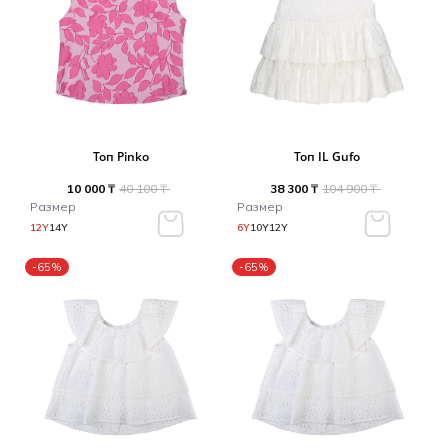
Топ Pinko
Топ IL Gufo
10 000 ₸
40 100 ₸
38 300 ₸
104 900 ₸
Размер
Размер
12Y
14Y
6Y
10Y
12Y
-65%
-65%