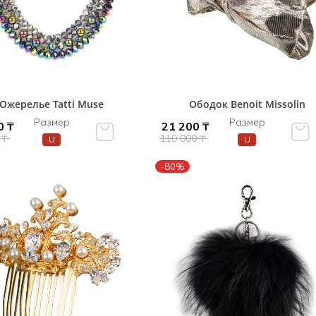
и /
дежда
дежда
о
Ожерелье Tatti Muse
Ободок Benoit Missolin
Размер
Размер
0 ₸
21 200 ₸
 ₸
110 000 ₸
U
U
ы
-80%