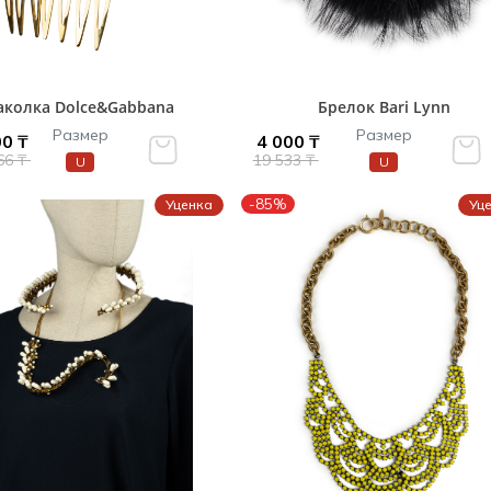
аколка Dolce&Gabbana
Брелок Bari Lynn
Размер
Размер
0 ₸
4 000 ₸
66 ₸
19 533 ₸
U
U
-85%
Уценка
Уц