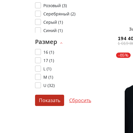
Розовый (
3
)
Серебряный (
2
)
Серый (
1
)
З
Синий (
1
)
194 40
Фиолетовый (
2
)
Размер
1 019 8
Черный (
4
)
16 (
1
)
-85%
17 (
1
)
L (
1
)
M (
1
)
U (
32
)
Показать