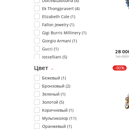
Dolce&Gabbana (
4
)
Туники
Рубашки / Блузк
Ek Thongprasert (
4
)
Туфли
Туники
Шорты
Elizabeth Cole (
1
)
Спортивная о
Fallon Jewelry (
1
)
Спортивная о
Футболки / Пол
Gigi Burris Millinery (
1
)
Топы / Майки
Трикотаж
Giorgio Armani (
1
)
Трикотаж
Gucci (
1
)
28 00
Юбка
56 000
Iosselliani (
5
)
Шорты
Jennifer Behr (
1
)
Цвет
Футболки / Топ
-80%
Lanvin (
1
)
Юбки
Бежевый (
1
)
Rosantica (
1
)
Шорты
Бронзовый (
2
)
Simone Rocha (
1
)
Зеленый (
1
)
Tatti Muse (
1
)
Золотой (
5
)
Tuleste (
7
)
Коричневый (
1
)
Valentino (
1
)
Мультиколор (
11
)
Оранжевый (
1
)