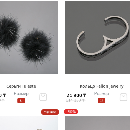
Серьги Tuleste
Кольцо Fallon Jewelry
Размер
Размер
0 ₸
21 900 ₸
0 ₸
114 133 ₸
U
17
-80%
Уценка