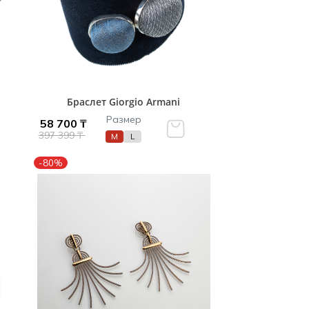
Браслет Giorgio Armani
Размер
58 700 ₸
397 399 ₸
M
L
-80%