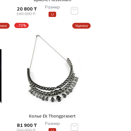
Размер
20 800 ₸
140 000 ₸
U
-70%
енка
Уценка
Колье Ek Thongprasert
Размер
81 900 ₸
250 000 ₸
U