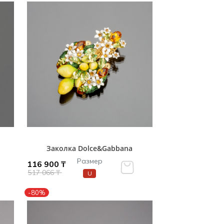
Заколка Dolce&Gabbana
Размер
116 900 ₸
517 066 ₸
U
-80%