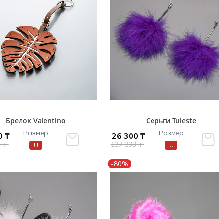
Брелок Valentino
Серьги Tuleste
Размер
Размер
0 ₸
26 300 ₸
3 ₸
137 333 ₸
U
U
-80%