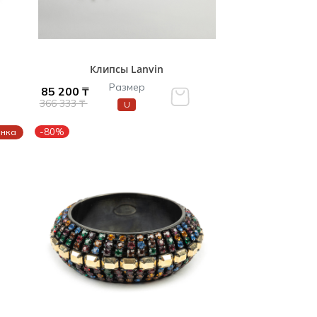
Клипсы Lanvin
Размер
85 200 ₸
366 333 ₸
U
-80%
енка