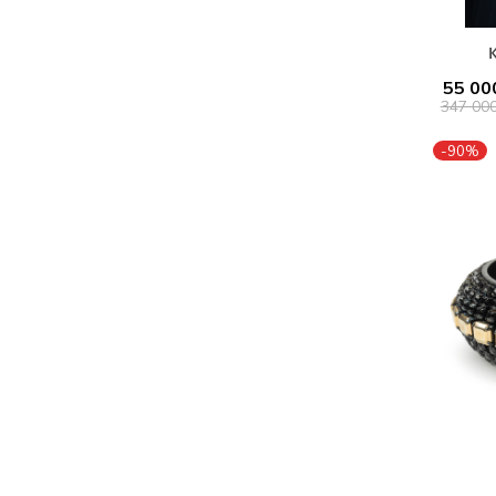
55 00
347 00
-90%