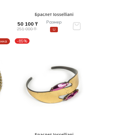
Браслет Iosselliani
Размер
50 100 ₸
251 000 ₸
U
-85%
енка
Браслет Iosselliani