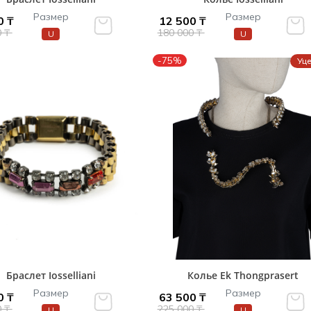
Размер
Размер
0 ₸
12 500 ₸
0 ₸
180 000 ₸
U
U
-75%
Уц
Браслет Iosselliani
Колье Ek Thongprasert
Размер
Размер
0 ₸
63 500 ₸
0 ₸
225 000 ₸
U
U