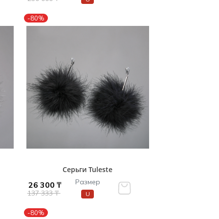
-80%
Серьги Tuleste
Размер
26 300 ₸
137 333 ₸
U
-80%