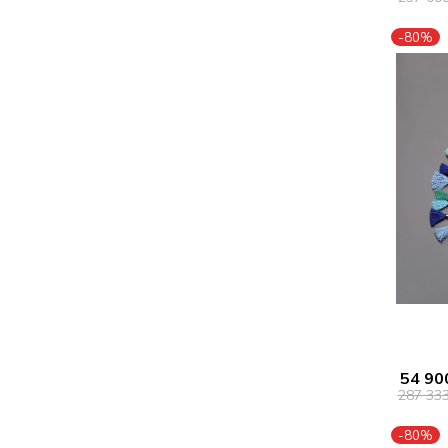
-80%
54 90
287 33
-80%