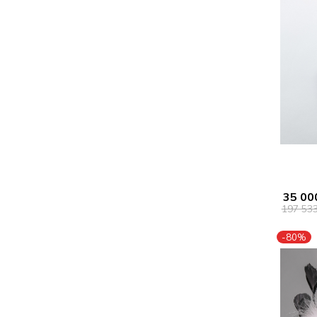
35 00
197 53
-80%