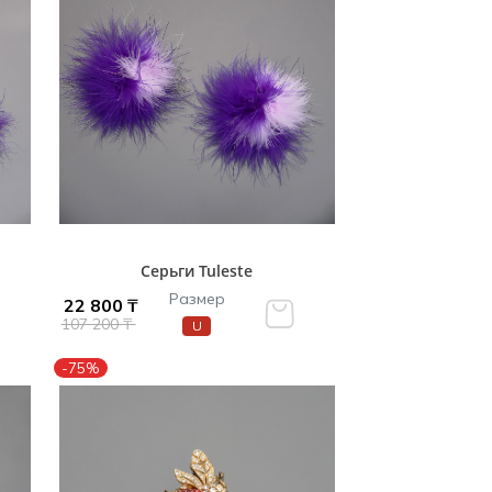
Серьги Tuleste
Размер
22 800 ₸
107 200 ₸
U
-75%