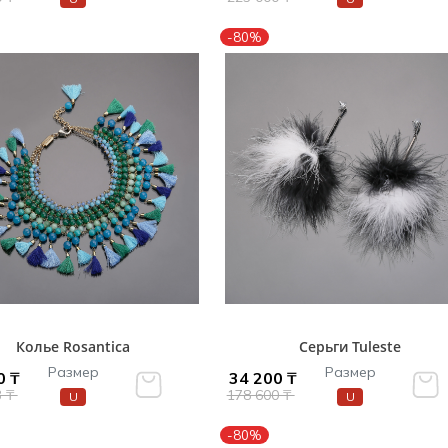
-80%
Колье Rosantica
Серьги Tuleste
Размер
Размер
0 ₸
34 200 ₸
3 ₸
178 600 ₸
U
U
-80%