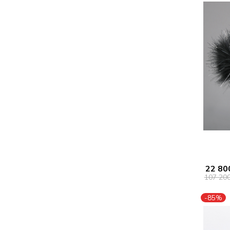
22 80
107 20
-85%