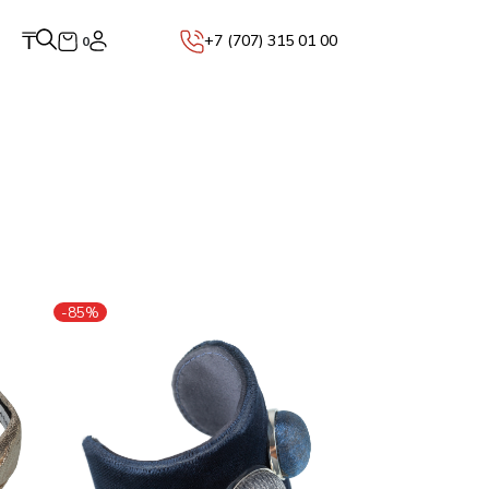
₸
+7 (707) 315 01 00
0
-85%