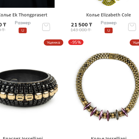
Колье Ek Thongprasert
Колье Elizabeth Cole
Размер
Размер
0 ₸
21 500 ₸
0 ₸
143 000 ₸
U
U
-95%
Уценка
Уц
Браслет Iosselliani
Колье Iosselliani