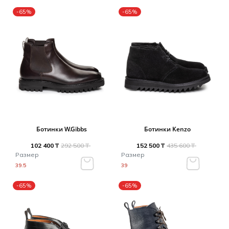
-65%
-65%
Ботинки W.Gibbs
Ботинки Kenzo
102 400 ₸
292 500 ₸
152 500 ₸
435 600 ₸
Размер
Размер
39.5
39
-65%
-65%