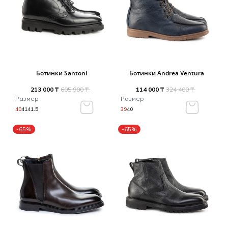
Ботинки Santoni
Ботинки Andrea Ventura
213 000 ₸
605 900 ₸
114 000 ₸
324 400 ₸
Размер
Размер
40
41
41.5
39
40
-65%
-65%