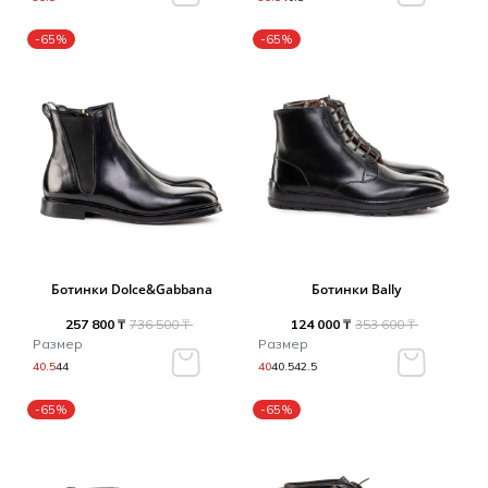
-65%
-65%
Ботинки Dolce&Gabbana
Ботинки Bally
257 800 ₸
736 500 ₸
124 000 ₸
353 600 ₸
Размер
Размер
40.5
44
40
40.5
42.5
-65%
-65%