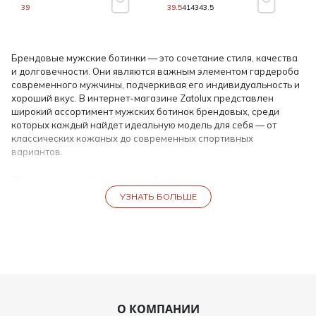
39
39.5
41
43
43.5
Брендовые мужские ботинки — это сочетание стиля, качества
и долговечности. Они являются важным элементом гардероба
современного мужчины, подчеркивая его индивидуальность и
хороший вкус. В интернет-магазине Zatolux представлен
широкий ассортимент мужских ботинок брендовых, среди
которых каждый найдет идеальную модель для себя — от
классических кожаных до современных спортивных
вариантов.
Покупка ботинок брендовых в Zatolux гарантирует
оригинальность и высокое качество изделий. Наш аутлет
УЗНАТЬ БОЛЬШЕ
предлагает только официальные коллекции от известных
мировых брендов, что исключает риск приобретения подделок
и низкокачественной обуви.
Ассортимент брендовых мужских ботинок
В каталоге Zatolux собраны мужские ботинки на любой вкус и
стиль. Ассортимент включает:
О КОМПАНИИ