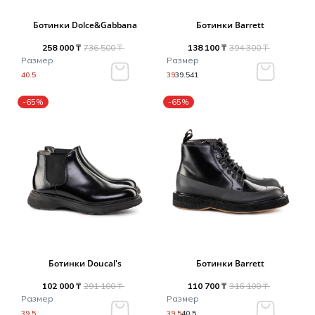
Ботинки Dolce&Gabbana
Ботинки Barrett
258 000 ₸
736 500 ₸
138 100 ₸
394 300 ₸
Размер
Размер
40.5
39
39.5
41
-65%
-65%
Ботинки Doucal's
Ботинки Barrett
102 000 ₸
291 100 ₸
110 700 ₸
316 100 ₸
Размер
Размер
39.5
39.5
40.5