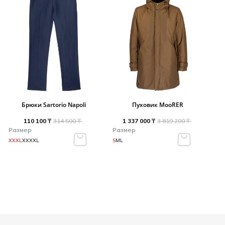
Брюки Sartorio Napoli
Пуховик MooRER
110 100 ₸
314 500 ₸
1 337 000 ₸
3 819 200 ₸
Размер
Размер
XXXL
XXXXL
S
M
L