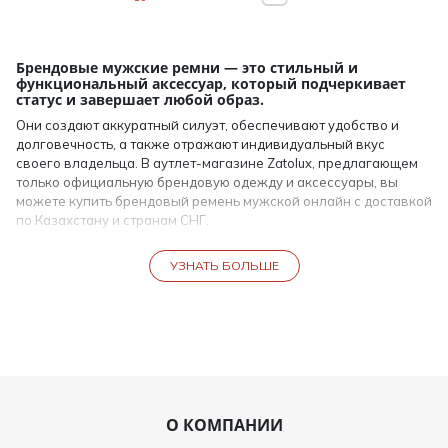
Брендовые мужские ремни — это стильный и
функциональный аксессуар, который подчеркивает
статус и завершает любой образ.
Они создают аккуратный силуэт, обеспечивают удобство и
долговечность, а также отражают индивидуальный вкус
своего владельца. В аутлет-магазине Zatolux, предлагающем
только официальную брендовую одежду и аксессуары, вы
можете купить брендовый ремень мужской онлайн с доставкой
по Казахстану и странам СНГ.
Все мужские ремни в каталоге Zatolux изготовлены из
УЗНАТЬ БОЛЬШЕ
высококачественной кожи, текстиля и современных
материалов, которые обеспечивают долговечность, комфорт и
эстетичность.
Ассортимент брендовых мужских ремней
В интернет-магазине вы найдете широкий выбор брендовых
ремней, включая:
О КОМПАНИИ
Брендовый ремень купить — модели от ведущих мировых