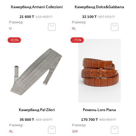
Туники
Рубашки / Блузк
Камербанд Armani Collezioni
Камербанд Dolce&Gabbana
Туфли
Туники
Шорты
21 600 ₸
112 400 ₸
32 100 ₸
167 533 ₸
Спортивная о
Размер
Размер
Спортивная о
U
XL
Футболки / Пол
Топы / Майки
-80%
-75%
Трикотаж
Трикотаж
Юбка
Шорты
Футболки / Топ
Юбки
Шорты
Камербанд Pal Zileri
Ремень Loro Piana
35 000 ₸
153 100 ₸
170 700 ₸
682 800 ₸
Размер
Размер
XL
120