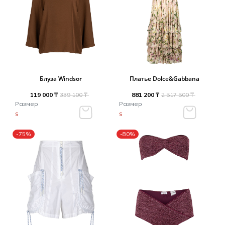
Блуза Windsor
Платье Dolce&Gabbana
119 000 ₸
339 100 ₸
881 200 ₸
2 517 500 ₸
Размер
Размер
S
S
-75%
-80%