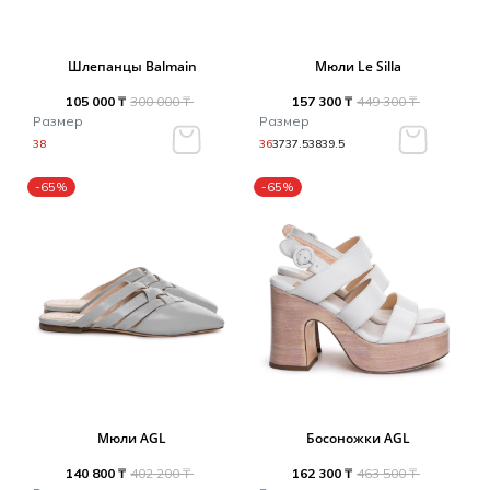
Шлепанцы Balmain
Мюли Le Silla
105 000 ₸
300 000 ₸
157 300 ₸
449 300 ₸
Размер
Размер
38
36
37
37.5
38
39.5
-65%
-65%
Мюли AGL
Босоножки AGL
140 800 ₸
402 200 ₸
162 300 ₸
463 500 ₸