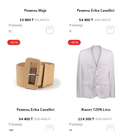
Ремень Maje
Ремень Erika Cavallini
19 800 ₸
56 400 ₸
54 400 ₸
155 400 ₸
Размер
Размер
U
S
-65%
-65%
Ремень Erika Cavallini
Жакет 120% Lino
54 400 ₸
155 400 ₸
114 300 ₸
326 300 ₸
Размер
Размер
S
M
M