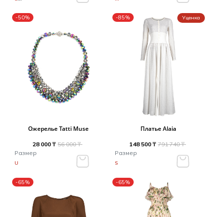
-50%
-85%
Уценка
Ожерелье Tatti Muse
Платье Alaia
28 000 ₸
56 000 ₸
148 500 ₸
791 740 ₸
Размер
Размер
U
S
-65%
-65%