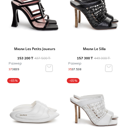
Мюли Les Petits Joueurs
Мюли Le Silla
153 200 ₸
437 500 ₸
157 300 ₸
449 300 ₸
Размер
Размер
37
38
39
35
37.5
38
-65%
-65%