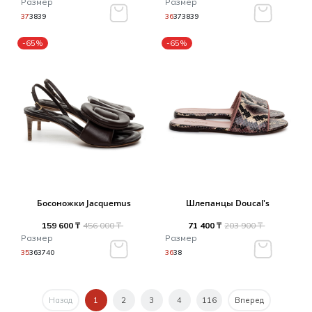
Размер
Размер
37
38
39
36
37
38
39
-65%
-65%
Босоножки Jacquemus
Шлепанцы Doucal's
159 600 ₸
456 000 ₸
71 400 ₸
203 900 ₸
Размер
Размер
35
36
37
40
36
38
Назад
1
2
3
4
116
Вперед