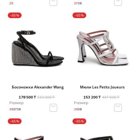
25
37
38
-65%
-65%
Босоножки Alexander Wang
Мюли Les Petits Joueurs
178 500 ₸
510 000 ₸
153 200 ₸
437 500 ₸
Размер
Размер
36
37
38
36
38
-65%
-65%