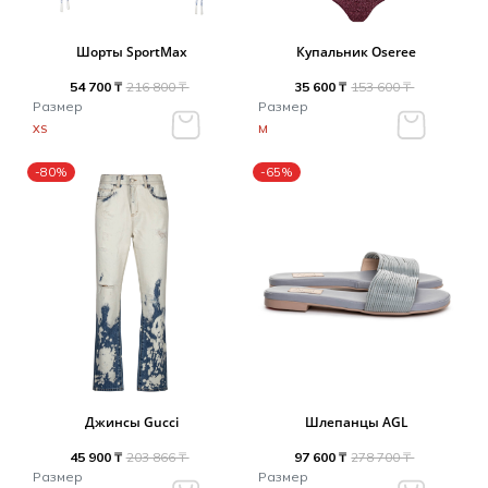
Шорты SportMax
Купальник Oseree
54 700 ₸
216 800 ₸
35 600 ₸
153 600 ₸
Размер
Размер
XS
M
-80%
-65%
Джинсы Gucci
Шлепанцы AGL
45 900 ₸
203 866 ₸
97 600 ₸
278 700 ₸
Размер
Размер