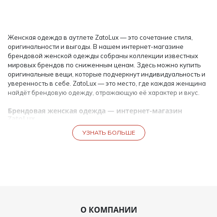
Женская одежда в аутлете ZatoLux — это сочетание стиля,
оригинальности и выгоды. В нашем интернет-магазине
брендовой женской одежды собраны коллекции известных
мировых брендов по сниженным ценам. Здесь можно купить
оригинальные вещи, которые подчеркнут индивидуальность и
уверенность в себе. ZatoLux — это место, где каждая женщина
найдёт брендовую одежду, отражающую её характер и вкус.
Брендовая женская одежда — интернет-магазин
ZatoLux
ZatoLux — это интернет-магазин брендовой женской одежды,
УЗНАТЬ БОЛЬШЕ
в котором представлены модели из последних коллекций и
стоковые позиции люксовых марок. Все вещи — оригинальные,
с гарантией подлинности. Мы предлагаем широкий выбор
платьев, костюмов, блуз, пальто и аксессуаров по доступной
цене.
Покупая брендовую женскую одежду в нашем
интернет-магазине, вы получаете:
О КОМПАНИИ
оригинальные вещи от известных брендов;