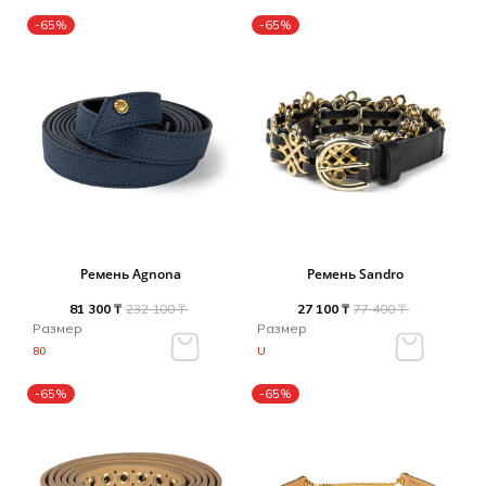
-65%
-65%
Ремень Agnona
Ремень Sandro
81 300 ₸
232 100 ₸
27 100 ₸
77 400 ₸
Размер
Размер
80
U
-65%
-65%