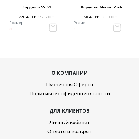
Туники
Рубашки / Блузк
Кардиган SVEVO
Кардиган Marino Madi
Туфли
Туники
Шорты
270 400 ₸
772 500 ₸
50 400 ₸
120 000 ₸
Спортивная о
Размер
Размер
Спортивная о
XL
XL
Футболки / Пол
Топы / Майки
Трикотаж
Трикотаж
Юбка
Шорты
О КОМПАНИИ
Футболки / Топ
Юбки
Публичная Оферта
Шорты
Политика конфиденциальности
ДЛЯ КЛИЕНТОВ
Личный кабинет
Оплата и возврат