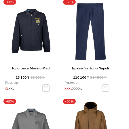
-60%
-65%
Толстовка Marino Madi
Брюки Sartorio Napoli
23 100 ₸
55 000 ₸
110 100 ₸
314 500 ₸
Размер
Размер
XL
XXL
XXXL
XXXXL
-60%
-65%