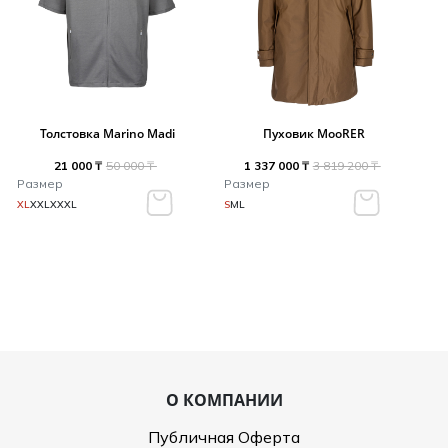
Толстовка Marino Madi
Пуховик MooRER
21 000 ₸
50 000 ₸
1 337 000 ₸
3 819 200 ₸
Размер
Размер
XL
XXL
XXXL
S
M
L
О КОМПАНИИ
Публичная Оферта