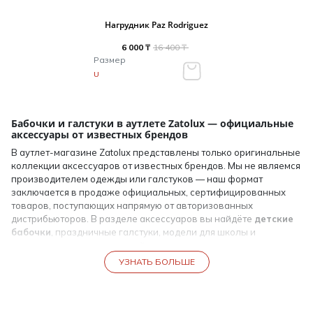
Нагрудник Paz Rodriguez
6 000 ₸
16 400 ₸
Размер
U
Бабочки и галстуки в аутлете Zatolux — официальные
аксессуары от известных брендов
В аутлет-магазине Zatolux представлены только оригинальные
коллекции аксессуаров от известных брендов. Мы не являемся
производителем одежды или галстуков — наш формат
заключается в продаже официальных, сертифицированных
товаров, поступающих напрямую от авторизованных
дистрибьюторов. В разделе аксессуаров вы найдёте
детские
бабочки
, праздничные галстуки, модели для школы и
торжественных мероприятий, а также премиальные
итальянские галстуки бренды
, которые отличают качество
УЗНАТЬ БОЛЬШЕ
исполнения и фирменный стиль.
Бабочка для детей и для костюма — оригинальные
коллекции