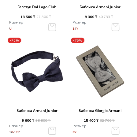
Туники
Рубашки / Блузк
Галстук Dal Lago Club
Бабочка Armani Junior
Туфли
Туники
Шорты
13 500 ₸
27 300 ₸
9 300 ₸
40 733 ₸
Спортивная о
Размер
Размер
Спортивная о
U
14Y
Футболки / Пол
Топы / Майки
-75%
-75%
Трикотаж
Трикотаж
Юбка
Шорты
Футболки / Топ
Юбки
Шорты
Бабочка Armani Junior
Бабочка Giorgio Armani
9 600 ₸
38 800 ₸
15 400 ₸
62 700 ₸
Размер
Размер
10-12Y
8Y