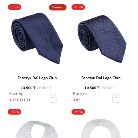
-55%
-65%
Уценка
Галстук Dal Lago Club
Галстук Dal Lago Club
13 500 ₸
28 400 ₸
10 500 ₸
28 400 ₸
Размер
Размер
4-6Y
6-8Y
6-9Y
4-6Y
-65%
-65%