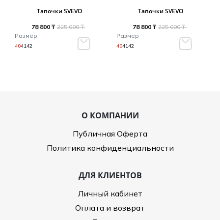
Туники
Рубашки / Блузк
Тапочки SVEVO
Тапочки SVEVO
Туфли
Туники
Шорты
78 800 ₸
225 000 ₸
78 800 ₸
225 000 ₸
Спортивная о
Размер
Размер
Спортивная о
40
41
42
40
41
42
Футболки / Пол
Топы / Майки
Трикотаж
Трикотаж
Юбка
Шорты
О КОМПАНИИ
Футболки / Топ
Юбки
Публичная Оферта
Шорты
Политика конфиденциальности
ДЛЯ КЛИЕНТОВ
Личный кабинет
Оплата и возврат