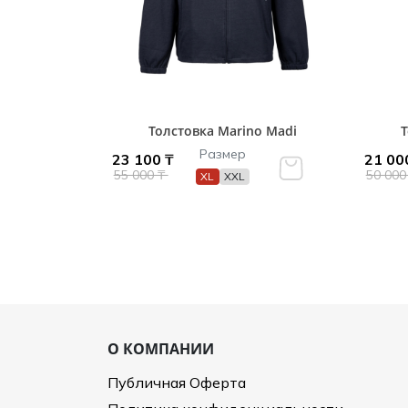
Толстовка Marino Madi
Т
Размер
23 100 ₸
21 00
55 000 ₸
50 000
XL
XXL
О КОМПАНИИ
Публичная Оферта