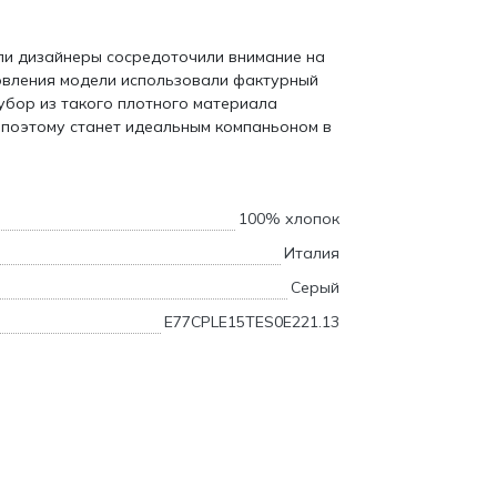
пи дизайнеры сосредоточили внимание на
товления модели использовали фактурный
убор из такого плотного материала
 поэтому станет идеальным компаньоном в
100% хлопок
Италия
Серый
E77CPLE15TES0E221.13