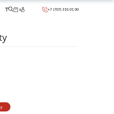
₸
+7 (707) 315 01 00
0
ty
ну