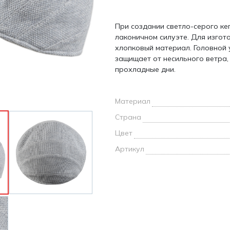
и /
При создании светло-серого ке
дежда
лаконичном силуэте. Для изго
дежда
хлопковый материал. Головной 
о
защищает от несильного ветра,
прохладные дни.
Материал
Страна
ы
Цвет
Артикул