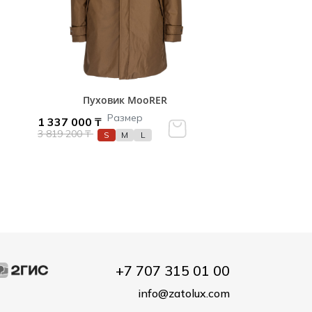
Пуховик MooRER
Размер
1 337 000 ₸
3 819 200 ₸
S
M
L
+7 707 315 01 00
info@zatolux.com