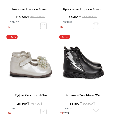
Ботинки Emporio Armani
Кроссовки Emporio Armani
113 600 ₸
324 400 ₸
68 600 ₸
195 800 ₸
Размер
Размер
37
34
-65%
-65%
Туфли Zecchino d'Oro
Ботинки Zecchino d'Oro
26 800 ₸
76 400 ₸
33 800 ₸
90 300 ₸
Размер
Размер
20
22
23
27