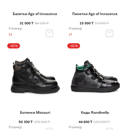
Балетки Age of Innocence
Пинетки Age of Innocence
31 000 ₸
88 200 ₸
15 000 ₸
73 500 ₸
Размер
Размер
22
17
-65%
-65%
Ботинки Missouri
Кеды Rondinella
50 300 ₸
138 300 ₸
44 600 ₸
120 500 ₸
Размер
Размер