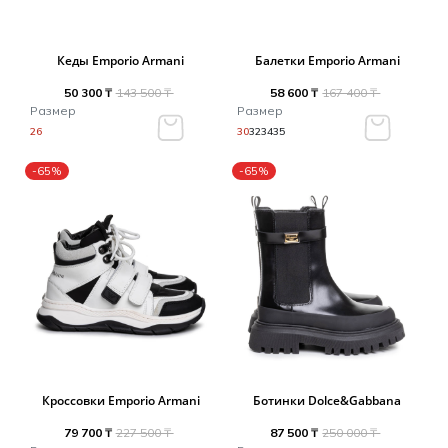
Кеды Emporio Armani
Балетки Emporio Armani
50 300 ₸
143 500 ₸
58 600 ₸
167 400 ₸
Размер
Размер
26
30
32
34
35
-65%
-65%
Кроссовки Emporio Armani
Ботинки Dolce&Gabbana
79 700 ₸
227 500 ₸
87 500 ₸
250 000 ₸