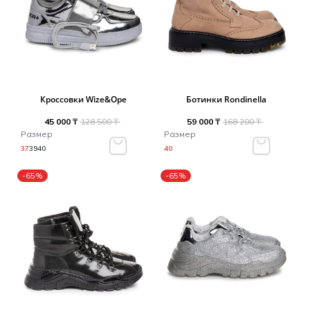
Кроссовки Wize&Ope
Ботинки Rondinella
45 000 ₸
128 500 ₸
59 000 ₸
168 200 ₸
Размер
Размер
37
39
40
40
-65%
-65%