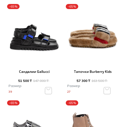
-65%
-65%
Сандалии Gallucci
Тапочки Burberry Kids
51 500 ₸
147 000 ₸
57 300 ₸
163 500 ₸
Размер
Размер
39
27
-65%
-65%