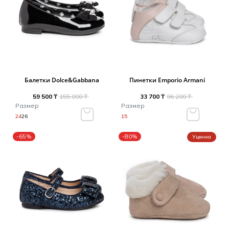
Балетки Dolce&Gabbana
Пинетки Emporio Armani
59 500 ₸
155 000 ₸
33 700 ₸
96 200 ₸
Размер
Размер
24
26
15
-65%
-80%
Уценка