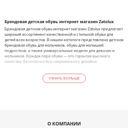
Брендовая детская обувь интернет магазин Zatolux
Брендовая детская обувь интернет магазин Zatolux предлагает
широкий ассортимент качественной и стильной обуви для
детей всех возрастов. В нашем каталоге представлена детская
брендовая обувь для мальчиков, обувь для малышей,
подростков, а также универсальные модели для девочек и
мальчиков. Каждая пара обуви — это гарантия высокого
качества, безопасности и современного дизайна.
Покупка брендовой обуви для детей в интернет-магазине
Zatolux — это возможность приобрести фирменные модели
УЗНАТЬ БОЛЬШЕ
известных брендов по выгодной цене, с доставкой по
Казахстану и странам СНГ. Мы предлагаем брендовую обувь
аутлет, а также регулярные акции и распродажи, чтобы каждая
семья могла позволить себе качественную обувь без переплат.
Ассортимент брендовой обуви для детей
Детская обувь брендовая включает модели для детей разных
О КОМПАНИИ
возрастов и целей использования: