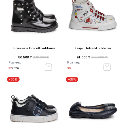
Ботинки Dolce&Gabbana
Кеды Dolce&Gabbana
80 500 ₸
230 000 ₸
91 000 ₸
260 000 ₸
Размер
Размер
22
25
26
30
-65%
-65%