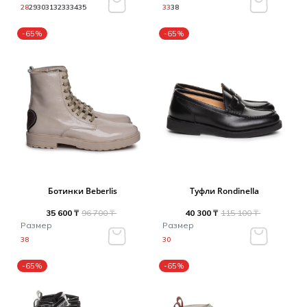
28
29
30
31
32
33
34
35
33
38
-65%
-65%
Ботинки Beberlis
Туфли Rondinella
35 600 ₸
96 700 ₸
40 300 ₸
115 100 ₸
Размер
Размер
38
30
-65%
-65%