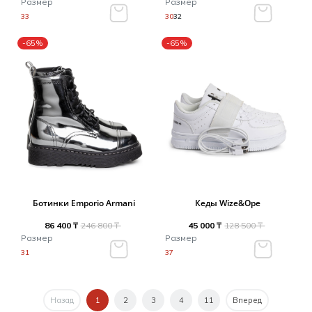
Размер
Размер
33
30
32
-65%
-65%
Ботинки Emporio Armani
Кеды Wize&Ope
86 400 ₸
246 800 ₸
45 000 ₸
128 500 ₸
Размер
Размер
31
37
Назад
1
2
3
4
11
Вперед