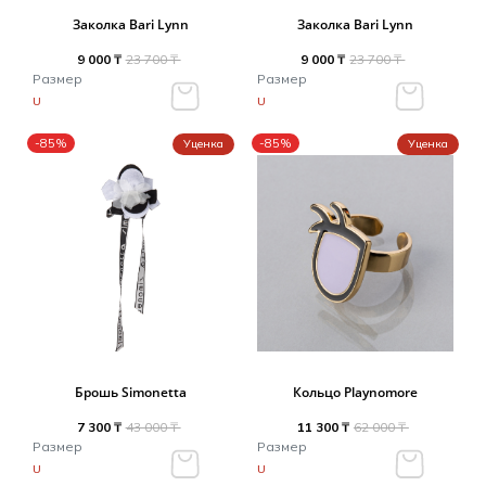
Туники
Рубашки / Блузк
Заколка Bari Lynn
Заколка Bari Lynn
Туфли
Туники
Шорты
9 000 ₸
23 700 ₸
9 000 ₸
23 700 ₸
Спортивная о
Размер
Размер
Спортивная о
U
U
Футболки / Пол
Топы / Майки
-85%
-85%
Уценка
Уценка
Трикотаж
Трикотаж
Юбка
Шорты
Футболки / Топ
Юбки
Шорты
Брошь Simonetta
Кольцо Playnomore
7 300 ₸
43 000 ₸
11 300 ₸
62 000 ₸
Размер
Размер
U
U