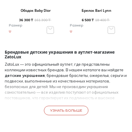
Ободок Baby Dior
Брелок Bari Lynn
36 300 ₸
161 300 ₸
6 500 ₸
18 400 ₸
Размер
Размер
U
U
Брендовые детские украшения в аутлет-магазине
ZatoLux
ZatoLux — это официальный аутлет, где представлены
коллекции известных брендов. В нашем каталоге вы найдете
детские украшения
, брендовые браслеты, ожерелья, серьги и
подвески, выполненные из качественных материалов,
безопасных для детей. Мы не производим украшения
самостоятельно — все изделия поступают от официальных
поставщиков, что гарантирует их подлинность и высокое
качество.
УЗНАТЬ БОЛЬШЕ
Преимущества покупки брендовых детских украшений
Каждое украшение в ZatoLux отличается надежностью,
безопасностью и стильным дизайном. Родители могут
детские