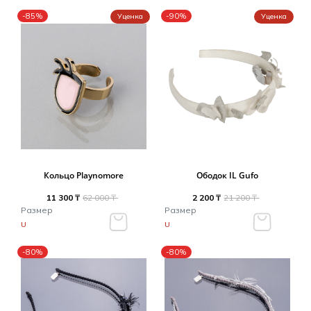
-85%
-90%
Уценка
Уценка
Кольцо Playnomore
Ободок IL Gufo
11 300 ₸
62 000 ₸
2 200 ₸
21 200 ₸
Размер
Размер
U
U
-80%
-80%