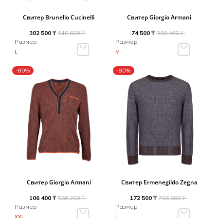
Свитер Brunello Cucinelli
Свитер Giorgio Armani
302 500 ₸
916 600 ₸
74 500 ₸
390 466 ₸
Размер
Размер
L
M
-80%
-80%
Свитер Giorgio Armani
Свитер Ermenegildo Zegna
106 400 ₸
558 200 ₸
172 500 ₸
766 500 ₸
Размер
Размер
XXL
L