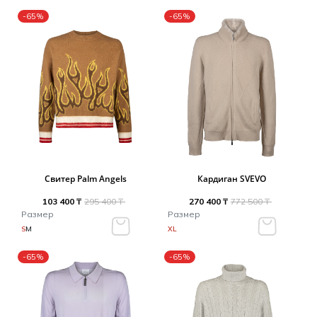
-65%
-65%
Свитер Palm Angels
Кардиган SVEVO
103 400 ₸
295 400 ₸
270 400 ₸
772 500 ₸
Размер
Размер
S
M
XL
-65%
-65%