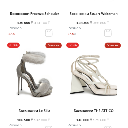
Босоножки Proenza Schouler
Босоножки Stuart Weitzman
145 000 ₸
414 100 ₸
128 400 ₸
366 800 ₸
Размер
Размер
37.5
37.5
8
-80%
-75%
Уценка
Уценка
Босоножки Le Silla
Босоножки THE ATTICO
106 500 ₸
532 800 ₸
145 000 ₸
579 600 ₸
Размер
Размер