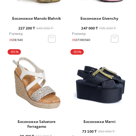
Босоножки Manolo Blahnik
Босоножки Givenchy
227 200 ₸
649 000 ₸
247 000 ₸
705 300 ₸
Размер
Размер
36
38.5
40
36
37
38
39
40
-85%
-80%
Босоножки Salvatore
Босоножки Marni
Ferragamo
73 100 ₸
350 900 ₸