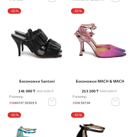
-65%
-65%
Босоножки Santoni
Босоножки MACH & MACH
141 000 ₸
402 500 ₸
213 200 ₸
609 000 ₸
Размер
Размер
35
36
37
37.5
39
39.5
36
36.5
37
38
-65%
-65%