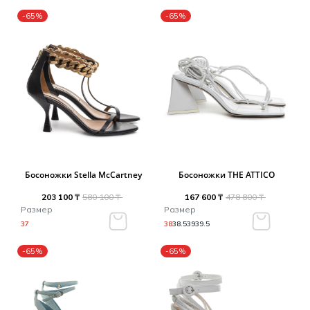
-65%
-65%
Босоножки Stella McCartney
Босоножки THE ATTICO
203 100 ₸
580 100 ₸
167 600 ₸
478 800 ₸
Размер
Размер
37
38
38.5
39
39.5
-65%
-65%