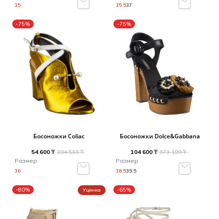
35
35.5
37
-75%
-75%
Босоножки Coliac
Босоножки Dolce&Gabbana
54 600 ₸
194 533 ₸
104 600 ₸
373 199 ₸
Размер
Размер
36
38.5
39.5
-80%
-65%
Уценка