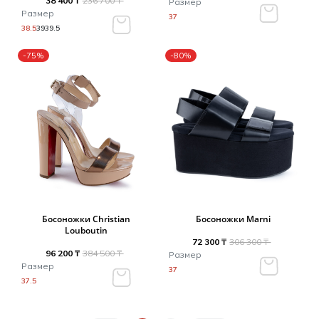
38 400 ₸
236 700 ₸
Размер
Размер
37
38.5
39
39.5
-75%
-80%
Босоножки Christian
Босоножки Marni
Louboutin
72 300 ₸
306 300 ₸
96 200 ₸
384 500 ₸
Размер
Размер
37
37.5