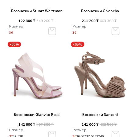
Босоножки Stuart Weitzman
Босоножки Givenchy
122 300 ₸
349 200 ₸
211 200 ₸
603 300 ₸
Размер
Размер
36
36
-65%
-65%
Босоножки Gianvito Rossi
Босоножки Santoni
142 600 ₸
407 300 ₸
141 000 ₸
402 500 ₸
Размер
Размер
37
37.5
38
36
36.5
37
37.5
38
39
40