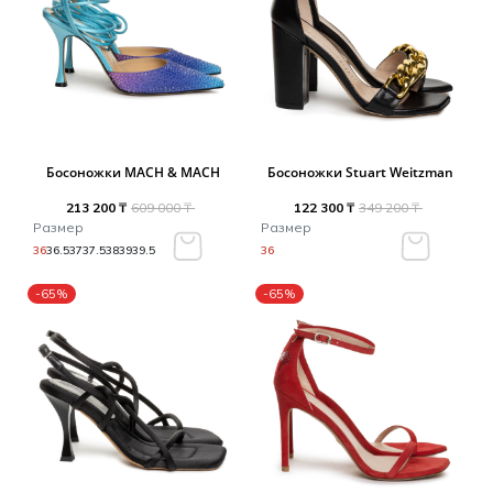
Босоножки MACH & MACH
Босоножки Stuart Weitzman
213 200 ₸
609 000 ₸
122 300 ₸
349 200 ₸
Размер
Размер
36
36.5
37
37.5
38
39
39.5
36
-65%
-65%