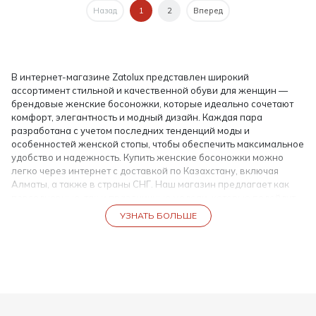
Назад
1
2
Вперед
В интернет-магазине Zatolux представлен широкий
ассортимент стильной и качественной обуви для женщин —
брендовые женские босоножки, которые идеально сочетают
комфорт, элегантность и модный дизайн. Каждая пара
разработана с учетом последних тенденций моды и
особенностей женской стопы, чтобы обеспечить максимальное
удобство и надежность. Купить женские босоножки можно
легко через интернет с доставкой по Казахстану, включая
Алматы, а также в страны СНГ. Наш магазин предлагает как
повседневные, так и праздничные модели, которые подойдут
для любых случаев — от прогулок по городу до вечерних
УЗНАТЬ БОЛЬШЕ
мероприятий.
Брендовые женские босоножки — стиль и комфорт
Брендовые женские босоножки — это обувь, в которой каждая
деталь продумана до мелочей. В нашем ассортименте
представлены разнообразные фасоны: