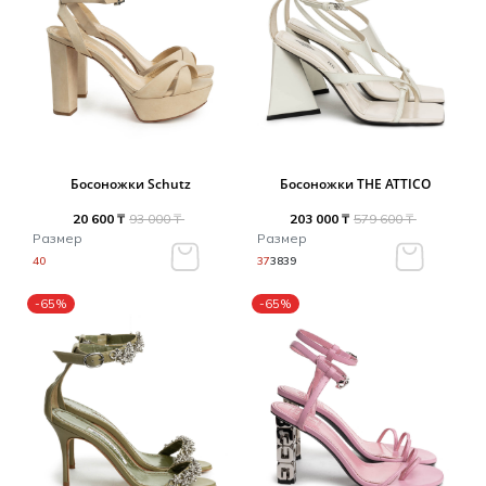
Босоножки Schutz
Босоножки THE ATTICO
20 600 ₸
93 000 ₸
203 000 ₸
579 600 ₸
Размер
Размер
40
37
38
39
-65%
-65%