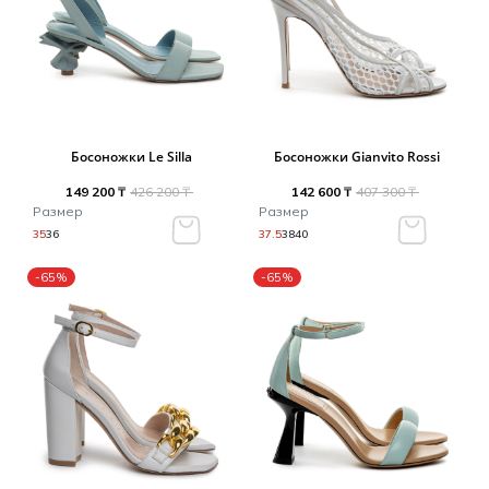
Босоножки Le Silla
Босоножки Gianvito Rossi
149 200 ₸
426 200 ₸
142 600 ₸
407 300 ₸
Размер
Размер
35
36
37.5
38
40
-65%
-65%