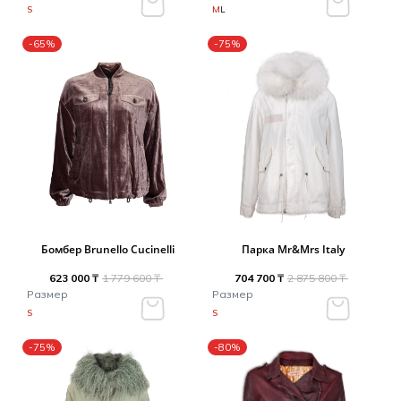
S
M
L
-65%
-75%
Бомбер Brunello Cucinelli
Парка Mr&Mrs Italy
623 000 ₸
1 779 600 ₸
704 700 ₸
2 875 800 ₸
Размер
Размер
S
S
-75%
-80%