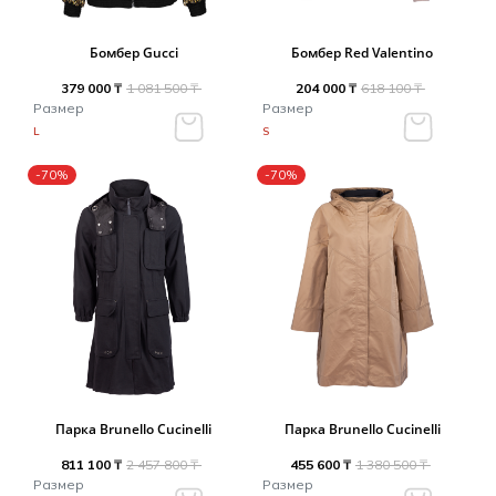
Бомбер Gucci
Бомбер Red Valentino
379 000 ₸
1 081 500 ₸
204 000 ₸
618 100 ₸
Размер
Размер
L
S
-70%
-70%
Парка Brunello Cucinelli
Парка Brunello Cucinelli
811 100 ₸
2 457 800 ₸
455 600 ₸
1 380 500 ₸
Размер
Размер