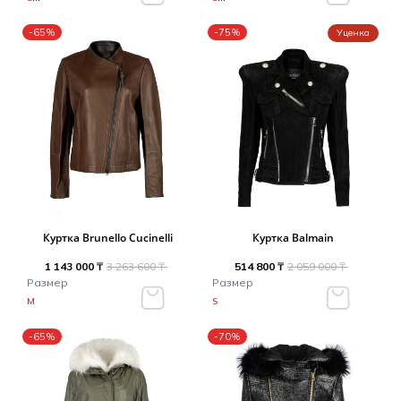
-65%
-75%
Уценка
Куртка Brunello Cucinelli
Куртка Balmain
1 143 000 ₸
3 263 600 ₸
514 800 ₸
2 059 000 ₸
Размер
Размер
M
S
-65%
-70%