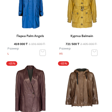
Парка Palm Angels
Куртка Balmain
418 000 ₸
1 191 600 ₸
721 500 ₸
2 405 000 ₸
Размер
Размер
L
XS
-65%
-65%