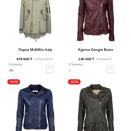
Парка Mr&Mrs Italy
Куртка Giorgio Brato
478 600 ₸
1 952 900 ₸
145 000 ₸
760 666 ₸
Размер
Размер
S
M
L
-80%
-80%