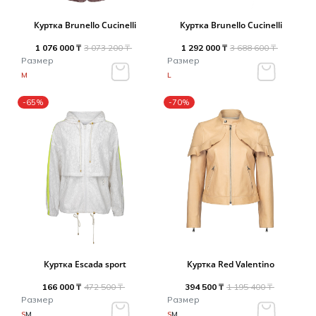
Куртка Brunello Cucinelli
Куртка Brunello Cucinelli
1 076 000 ₸
3 073 200 ₸
1 292 000 ₸
3 688 600 ₸
Размер
Размер
M
L
-65%
-70%
Куртка Escada sport
Куртка Red Valentino
166 000 ₸
472 500 ₸
394 500 ₸
1 195 400 ₸
Размер
Размер
S
M
S
M