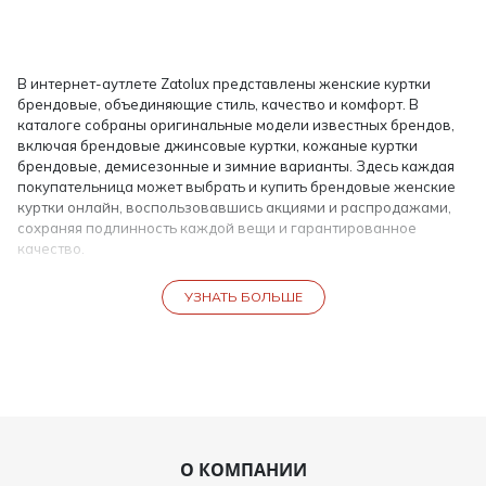
В интернет-аутлете Zatolux представлены женские куртки
брендовые, объединяющие стиль, качество и комфорт. В
каталоге собраны оригинальные модели известных брендов,
включая брендовые джинсовые куртки, кожаные куртки
брендовые, демисезонные и зимние варианты. Здесь каждая
покупательница может выбрать и купить брендовые женские
куртки онлайн, воспользовавшись акциями и распродажами,
сохраняя подлинность каждой вещи и гарантированное
качество.
Брендовые куртки для женщин
УЗНАТЬ БОЛЬШЕ
Брендовая куртка женская в Zatolux отличается высоким
качеством материалов и идеальной посадкой. В нашем
интернет-магазине представлены модели для разных сезонов:
весенние куртки, осенние куртки, демисезонные и зимние
куртки. Каждая вещь создаёт комфортный образ, сочетая
практичность и стиль.
Особое внимание уделено материалам: кожаные куртки
О КОМПАНИИ
женские брендовые отличаются прочностью и долговечностью,