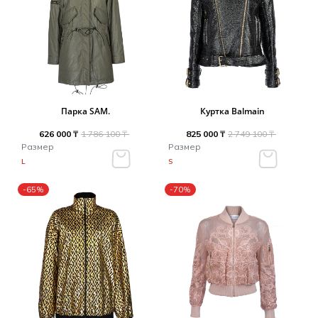
Парка SAM.
Куртка Balmain
626 000 ₸
1 786 100 ₸
825 000 ₸
2 749 100 ₸
Размер
Размер
L
S
-65%
-70%