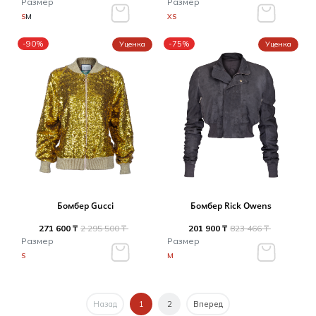
Размер
Размер
S
M
XS
-90%
-75%
Уценка
Уценка
Бомбер Gucci
Бомбер Rick Owens
271 600 ₸
2 295 500 ₸
201 900 ₸
823 466 ₸
Размер
Размер
S
M
Назад
1
2
Вперед