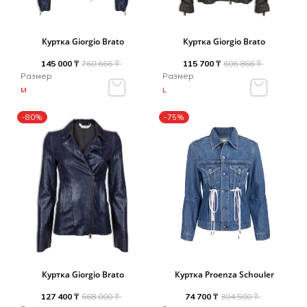
Куртка Giorgio Brato
Куртка Giorgio Brato
145 000 ₸
760 666 ₸
115 700 ₸
606 866 ₸
Размер
Размер
M
L
-80%
-75%
Куртка Giorgio Brato
Куртка Proenza Schouler
127 400 ₸
668 000 ₸
74 700 ₸
304 500 ₸