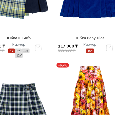
и /
дежда
дежда
о
Юбка IL Gufo
Юбка Baby Dior
Размер
Размер
0 ₸
117 000 ₸
0 ₸
332 200 ₸
4Y
6Y
10Y
10Y
12Y
ы
-65%