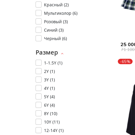
Красный (
2
)
Мультиколор (
6
)
Розовый (
3
)
Синий (
3
)
Черный (
6
)
25 00
71 100
Размер
-65%
1-1.5Y (
1
)
2Y (
1
)
3Y (
1
)
4Y (
1
)
5Y (
4
)
6Y (
4
)
8Y (
10
)
10Y (
11
)
12-14Y (
1
)