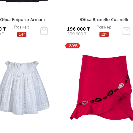
Юбка Emporio Armani
Юбка Brunello Cucinelli
Размер
Размер
0 ₸
196 000 ₸
0 ₸
559 900 ₸
14Y
12Y
-80%