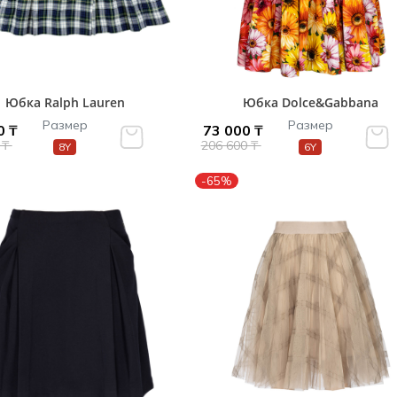
Юбка Ralph Lauren
Юбка Dolce&Gabbana
Размер
Размер
0 ₸
73 000 ₸
 ₸
206 600 ₸
8Y
6Y
-65%