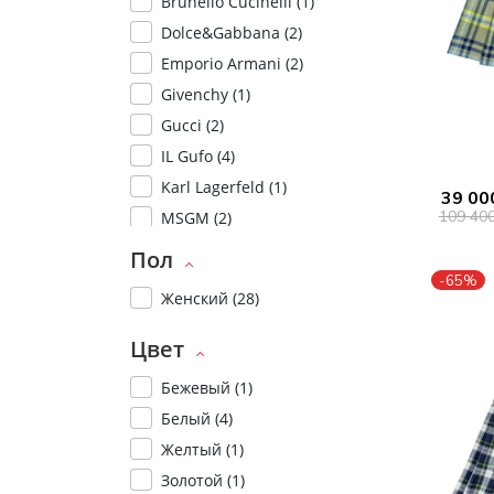
Brunello Cucinelli (
1
)
Туники
Рубашки / Блузк
Dolce&Gabbana (
2
)
Туфли
Туники
Шорты
Emporio Armani (
2
)
Спортивная о
Givenchy (
1
)
Спортивная о
Футболки / Пол
Gucci (
2
)
Топы / Майки
Трикотаж
IL Gufo (
4
)
Трикотаж
Karl Lagerfeld (
1
)
39 00
Юбка
109 40
MSGM (
2
)
Шорты
N°21 (
1
)
Пол
Футболки / Топ
Ralph Lauren (
2
)
-65%
Юбки
Женский (
28
)
TWINSET (
1
)
Шорты
Цвет
Бежевый (
1
)
Белый (
4
)
Желтый (
1
)
Золотой (
1
)