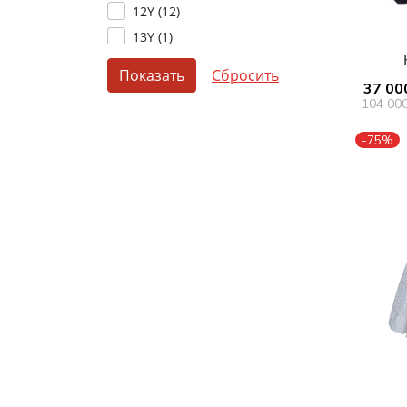
12Y (
12
)
13Y (
1
)
14Y (
10
)
Показать
16Y (
4
)
37 00
104 00
-75%