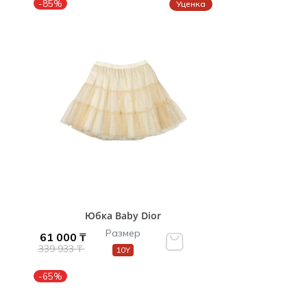
-85%
Уценка
Юбка Baby Dior
Размер
61 000 ₸
339 933 ₸
10Y
-65%