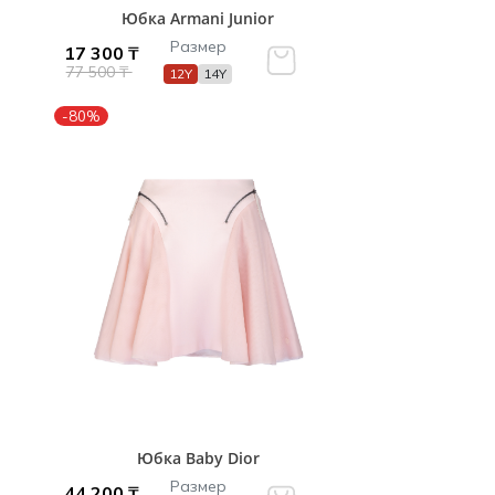
Юбка Armani Junior
Размер
17 300 ₸
77 500 ₸
12Y
14Y
-80%
Юбка Baby Dior
Размер
44 200 ₸