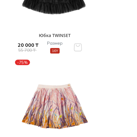
Юбка TWINSET
Размер
20 000 ₸
55 700 ₸
16Y
-75%