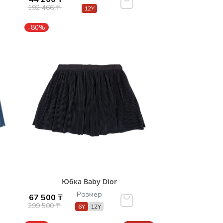
192 466 ₸
12Y
-80%
Юбка Baby Dior
Размер
67 500 ₸
299 500 ₸
6Y
12Y