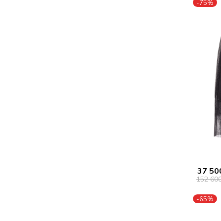
-75%
37 50
152 60
-65%