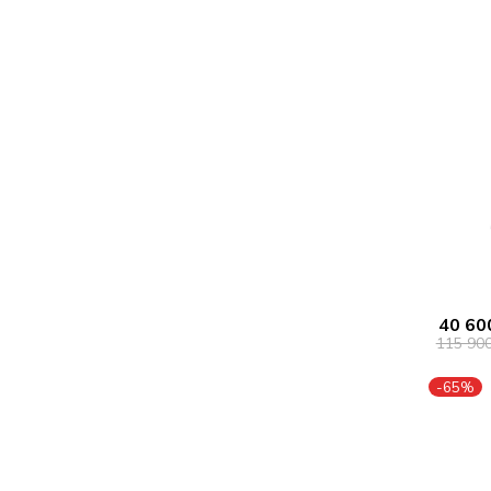
40 60
115 90
-65%