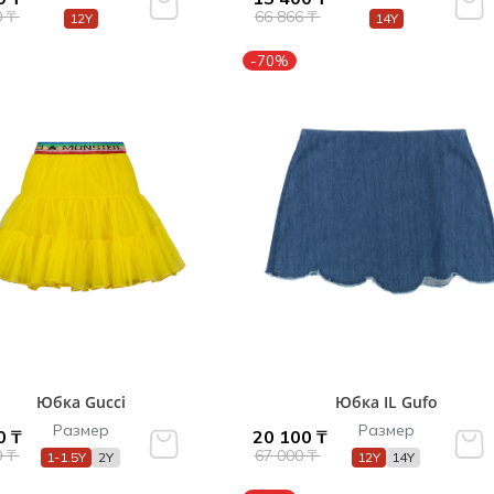
0 ₸
66 866 ₸
12Y
14Y
-70%
Юбка Gucci
Юбка IL Gufo
Размер
Размер
0 ₸
20 100 ₸
0 ₸
67 000 ₸
1-1.5Y
2Y
12Y
14Y