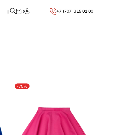
₸
+7 (707) 315 01 00
0
-75%