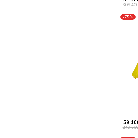
306 40
-75%
59 10
240 60