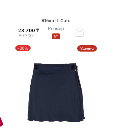
Юбка IL Gufo
Размер
23 700 ₸
89 300 ₸
6Y
-80%
Уценка