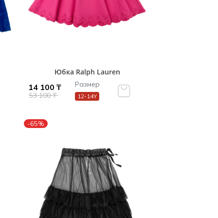
Юбка Ralph Lauren
Размер
14 100 ₸
53 100 ₸
12-14Y
-65%