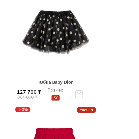
Юбка Baby Dior
Размер
127 700 ₸
364 800 ₸
5Y
-90%
Уценка