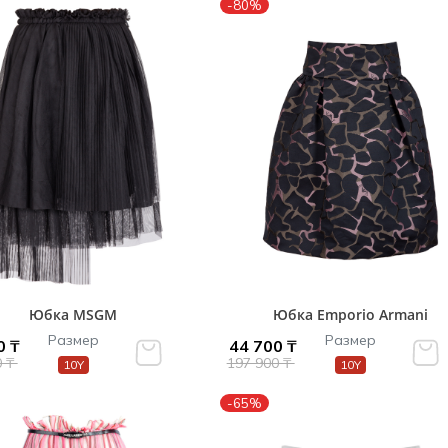
-80%
Юбка MSGM
Юбка Emporio Armani
Размер
Размер
0 ₸
44 700 ₸
0 ₸
197 900 ₸
10Y
10Y
-65%