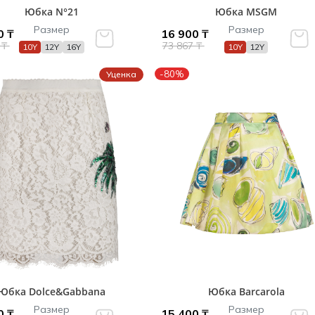
Юбка N°21
Юбка MSGM
Размер
Размер
0 ₸
16 900 ₸
 ₸
73 867 ₸
10Y
12Y
16Y
10Y
12Y
-80%
Уценка
Юбка Dolce&Gabbana
Юбка Barcarola
Размер
Размер
0 ₸
15 400 ₸