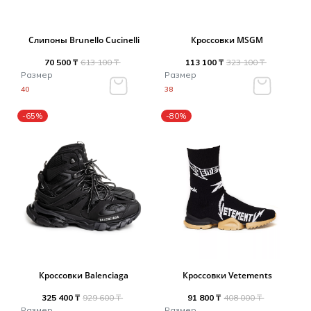
Слипоны Brunello Cucinelli
Кроссовки MSGM
70 500 ₸
613 100 ₸
113 100 ₸
323 100 ₸
Размер
Размер
40
38
-65%
-80%
Кроссовки Balenciaga
Кроссовки Vetements
325 400 ₸
929 600 ₸
91 800 ₸
408 000 ₸
Размер
Размер