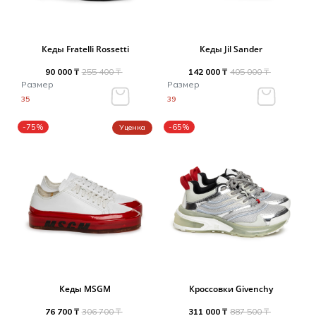
Кеды Fratelli Rossetti
Кеды Jil Sander
90 000 ₸
255 400 ₸
142 000 ₸
405 000 ₸
Размер
Размер
35
39
-75%
-65%
Уценка
Кеды MSGM
Кроссовки Givenchy
76 700 ₸
306 700 ₸
311 000 ₸
887 500 ₸