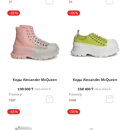
37
36
-65%
-65%
Кеды Alexander McQueen
Кеды Alexander McQueen
198 000 ₸
565 500 ₸
158 400 ₸
452 400 ₸
Размер
Размер
36
37
36
38
-65%
-65%