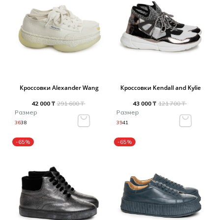
Кроссовки Alexander Wang
Кроссовки Kendall and Kylie
42 000 ₸
291 600 ₸
43 000 ₸
121 700 ₸
Размер
Размер
36
38
39
41
-65%
-65%