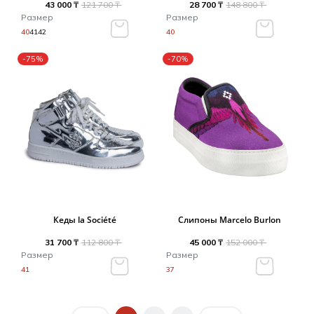
43 000 ₸
121 700 ₸
28 700 ₸
148 800 ₸
Размер
Размер
40
41
42
40
-75%
-70%
Кеды la Société
Слипоны Marcelo Burlon
31 700 ₸
112 800 ₸
45 000 ₸
152 000 ₸
Размер
Размер
41
37