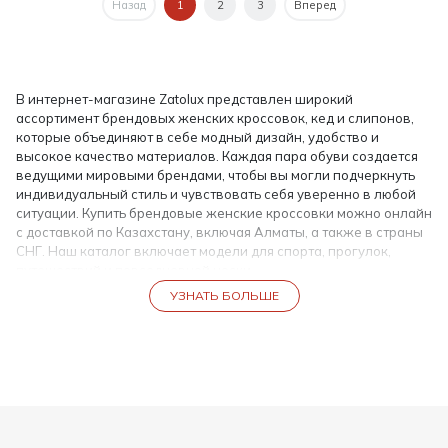
Назад
1
2
3
Вперед
В интернет-магазине Zatolux представлен широкий
ассортимент брендовых женских кроссовок, кед и слипонов,
которые объединяют в себе модный дизайн, удобство и
высокое качество материалов. Каждая пара обуви создается
ведущими мировыми брендами, чтобы вы могли подчеркнуть
индивидуальный стиль и чувствовать себя уверенно в любой
ситуации. Купить брендовые женские кроссовки можно онлайн
с доставкой по Казахстану, включая Алматы, а также в страны
СНГ. Наш каталог включает модели для спорта, прогулок,
путешествий и повседневной носки.
УЗНАТЬ БОЛЬШЕ
Брендовые кроссовки для женщин — мода и качество
Брендовые женские кроссовки — это не просто обувь, это
стильный аксессуар, который завершает любой образ. В
Zatolux вы найдете кроссовки на каждый день, кроссовки для
фитнеса, а также модели на платформе и с амортизирующей
подошвой для комфортной ходьбы. Все женские кроссовки
брендовые со скидкой представлены с подробным описанием,
фотографиями и информацией о составе материалов.