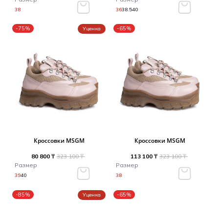
38
36
38.5
40
-75%
-65%
Уценка
Кроссовки MSGM
Кроссовки MSGM
80 800 ₸
323 100 ₸
113 100 ₸
323 100 ₸
Размер
Размер
39
40
38
-85%
-65%
Уценка