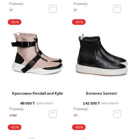
Размер
Размер
37
37
-65%
-65%
Кроссовки Kendall and Kylie
Ботинки Santoni
48 000 ₸
135 700 ₸
142 000 ₸
403 900 ₸
Размер
Размер
40
42
35
-65%
-65%