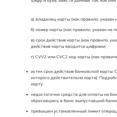
цифр и букв, ввести данные так, как они
а) владелец карты (как правило, указан
б) номер карты (как правило, указан на 
в) срок действия карты (как правило, ук
действия карты вводится цифрами;
г) CVV2 или CVC2 код карты (как правило
истек срок действия банковской карты. С
которого действительна карта). Подроб
карту;
недостаточно средств для оплаты на бан
обратившись в банк, выпустивший банко
превышен установленный лимит операци