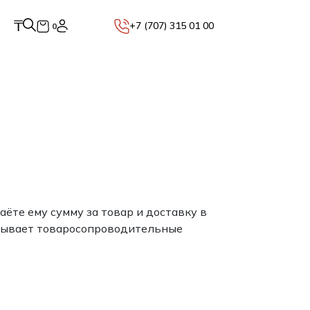
₸
+7 (707) 315 01 00
0
ёте ему сумму за товар и доставку в
исывает товаросопроводительные