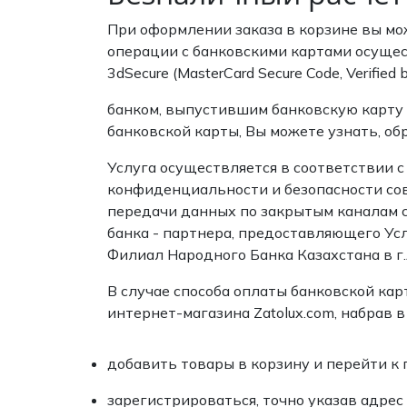
Туники
Рубашки / Блузк
При оформлении заказа в корзине вы мож
Туфли
Туники
Шорты
операции с банковскими картами осущес
Спортивная о
3dSecure (MasterCard Secure Code, Verif
Спортивная о
Футболки / Пол
Топы / Майки
банком, выпустившим банковскую карту 
Трикотаж
банковской карты, Вы можете узнать, об
Трикотаж
Услуга осуществляется в соответствии 
Юбка
конфиденциальности и безопасности со
Шорты
передачи данных по закрытым каналам 
Футболки / Топ
банка - партнера, предоставляющего Усл
Юбки
Филиал Народного Банка Казахстана в г
Шорты
В случае способа оплаты банковской ка
интернет-магазина Zatolux.com, набрав в
добавить товары в корзину и перейти к
зарегистрироваться, точно указав адрес