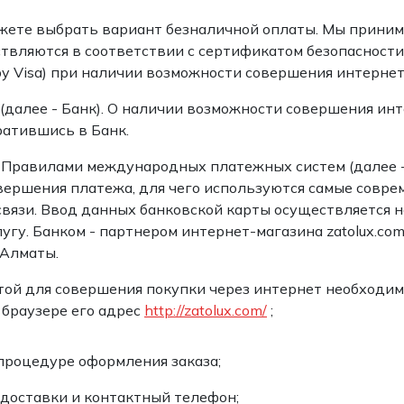
и /
ете выбрать вариант безналичной оплаты. Мы принимае
твляются в соответствии с сертификатом безопасности
дежда
ied by Visa) при наличии возможности совершения интер
дежда
о
(далее - Банк). О наличии возможности совершения ин
ратившись в Банк.
с Правилами международных платежных систем (далее 
вершения платежа, для чего используются самые совр
связи. Ввод данных банковской карты осуществляется
ы
угу. Банком - партнером интернет-магазина zatolux.c
.Алматы.
ртой для совершения покупки через интернет необходим
 браузере его адрес
http://zatolux.com/
;
 процедуре оформления заказа;
 доставки и контактный телефон;