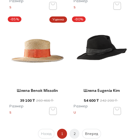
Размер
Размер
S
S
-85%
-80%
Уценка
Шляпа Benoit Missolin
Шляпа Eugenia Kim
39 100 ₸
260 466 ₸
54 600 ₸
242 200 ₸
Размер
Размер
S
U
Назад
1
2
Вперед