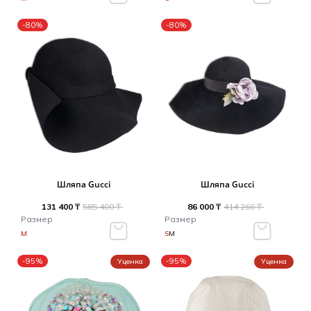
-80%
-80%
Шляпа Gucci
Шляпа Gucci
131 400 ₸
585 400 ₸
86 000 ₸
414 266 ₸
Размер
Размер
M
S
M
-95%
-95%
Уценка
Уценка