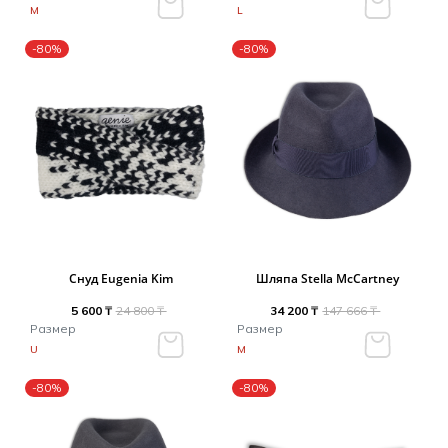
M
L
-80%
-80%
Снуд Eugenia Kim
Шляпа Stella McCartney
5 600 ₸
24 800 ₸
34 200 ₸
147 666 ₸
Размер
Размер
U
M
-80%
-80%