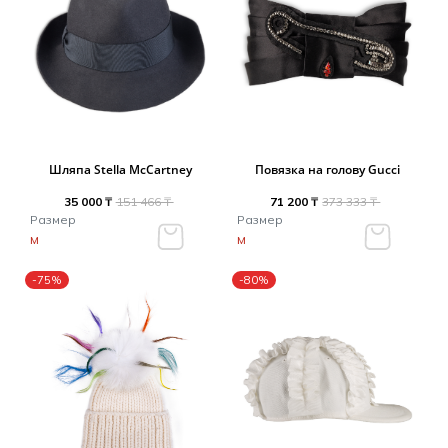
Шляпа Stella McCartney
Повязка на голову Gucci
35 000 ₸
151 466 ₸
71 200 ₸
373 333 ₸
Размер
Размер
M
M
-75%
-80%