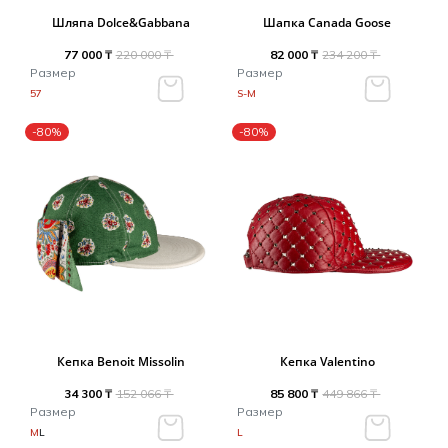
Туники
Рубашки / Блузк
Шляпа Dolce&Gabbana
Шапка Canada Goose
Туфли
Туники
Шорты
77 000 ₸
220 000 ₸
82 000 ₸
234 200 ₸
Спортивная о
Размер
Размер
Спортивная о
57
S-M
Футболки / Пол
Топы / Майки
-80%
-80%
Трикотаж
Трикотаж
Юбка
Шорты
Футболки / Топ
Юбки
Шорты
Кепка Benoit Missolin
Кепка Valentino
34 300 ₸
152 066 ₸
85 800 ₸
449 866 ₸
Размер
Размер
M
L
L