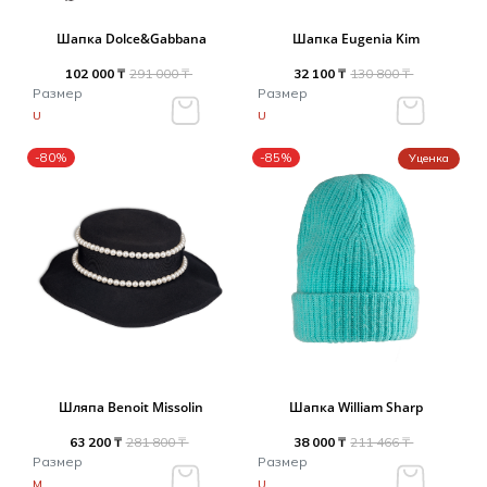
Шапка Dolce&Gabbana
Шапка Eugenia Kim
102 000 ₸
291 000 ₸
32 100 ₸
130 800 ₸
Размер
Размер
U
U
-80%
-85%
Уценка
Шляпа Benoit Missolin
Шапка William Sharp
63 200 ₸
281 800 ₸
38 000 ₸
211 466 ₸
Размер
Размер
M
U