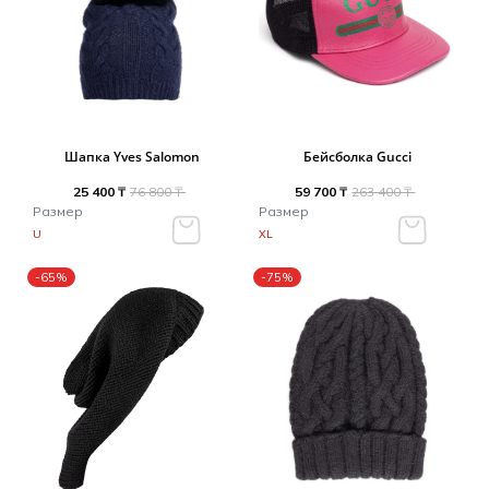
Шапка Yves Salomon
Бейсболка Gucci
25 400 ₸
76 800 ₸
59 700 ₸
263 400 ₸
Размер
Размер
U
XL
-65%
-75%