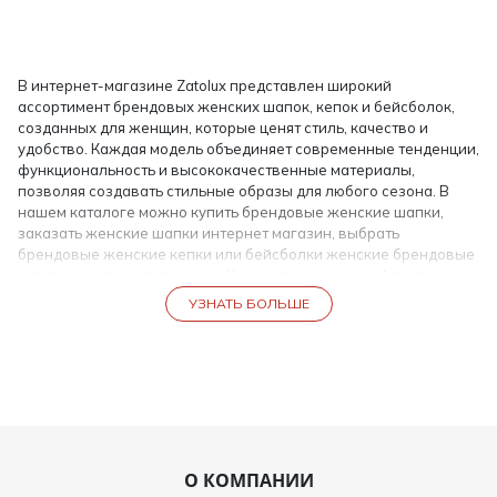
В интернет-магазине Zatolux представлен широкий
ассортимент брендовых женских шапок, кепок и бейсболок,
созданных для женщин, которые ценят стиль, качество и
удобство. Каждая модель объединяет современные тенденции,
функциональность и высококачественные материалы,
позволяя создавать стильные образы для любого сезона. В
нашем каталоге можно купить брендовые женские шапки,
заказать женские шапки интернет магазин, выбрать
брендовые женские кепки или бейсболки женские брендовые
купить с доставкой по всему Казахстану, включая Алматы, а
также в страны СНГ.
УЗНАТЬ БОЛЬШЕ
Брендовые шапки и кепки — это не просто аксессуар, а важная
часть образа, которая подчеркивает индивидуальность и вкус
женщины. Правильно подобранная шапка может добавить
изысканности повседневному стилю, сделать образ
завершенным и функциональным одновременно.
Виды брендовых женских головных уборов
О КОМПАНИИ
Мы предлагаем разнообразие моделей, чтобы каждая