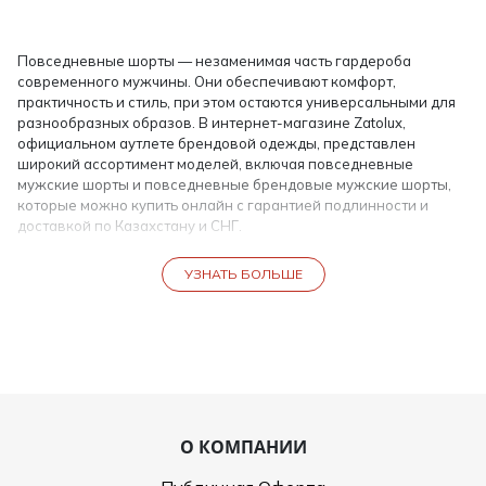
Повседневные шорты — незаменимая часть гардероба
современного мужчины. Они обеспечивают комфорт,
практичность и стиль, при этом остаются универсальными для
разнообразных образов. В интернет-магазине Zatolux,
официальном аутлете брендовой одежды, представлен
широкий ассортимент моделей, включая повседневные
мужские шорты и повседневные брендовые мужские шорты,
которые можно купить онлайн с гарантией подлинности и
доставкой по Казахстану и СНГ.
Каждая модель создается с учетом качества материалов,
УЗНАТЬ БОЛЬШЕ
долговечности и модных тенденций. Выбирая повседневные
шорты мужские, вы получаете комфортную посадку,
аккуратную отделку и прочную фурнитуру, что делает их
отличным дополнением к любому гардеробу.
Особенности повседневных мужских шорт
Повседневные мужские шорты от Zatolux отличаются
несколькими ключевыми характеристиками:
О КОМПАНИИ
Материал: хлопок, лен, смесовые ткани, трикотаж — все