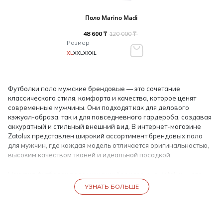
Поло Marino Madi
48 600 ₸
120 000 ₸
Размер
XL
XXL
XXXL
Футболки поло мужские брендовые — это сочетание
классического стиля, комфорта и качества, которое ценят
современные мужчины. Они подходят как для делового
кэжуал-образа, так и для повседневного гардероба, создавая
аккуратный и стильный внешний вид. В интернет-магазине
Zatolux представлен широкий ассортимент брендовых поло
для мужчин, где каждая модель отличается оригинальностью,
высоким качеством тканей и идеальной посадкой.
Покупка футболок поло мужских брендовых в Zatolux — это
гарантия подлинности и долговечности. Наш аутлет
УЗНАТЬ БОЛЬШЕ
предлагает только официальные изделия от известных
брендов, что исключает риск покупки подделок и
низкокачественной продукции.