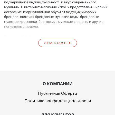
подчеркивают индивидуальность и вкус современного
мужчины. В интернет-магазине Zatolux представлен широкий
ассортимент оригинальной обуви от ведущих мировых
брендов, включая брендовые мужские кеды, брендовые
мужские кроссовки, брендовые мужские слипоны и другие
популярные модели.
Покупка в Zatolux гарантирует подлинность, высокое качество
материалов и идеальную посадку. Наш аутлет предлагает
УЗНАТЬ БОЛЬШЕ
официальные коллекции известных брендов, включая
сезонные новинки и распродажи, что делает брендовые кеды
купить или брендовые кроссовки купить максимально удобным
и безопасным.
Ассортимент брендовой обуви
В каталоге Zatolux представлены:
О КОМПАНИИ
Мужские кеды брендовые — классические и
современные модели, включая кеды белые мужские,
Публичная Оферта
универсальные и стильные.
Политика конфиденциальности
Брендовые кроссовки — спортивные и городские, с
удобной амортизацией и качественной подошвой.
Брендовые слипоны мужские — лёгкие, практичные
ДЛЯ КЛИЕНТОВ