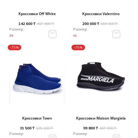
Туники
Рубашки / Блузк
Туфли
Туники
Кроссовки Off White
Кроссовки Valentino
Шорты
Спортивная о
142 600 ₸
407 400 ₸
200 000 ₸
569 400 ₸
Спортивная о
Размер
Размер
Футболки / Пол
Топы / Майки
39
41
Трикотаж
-75%
-75%
Трикотаж
Юбка
Шорты
Футболки / Топ
Юбки
Шорты
Кроссовки Town
Кроссовки Maison Margiela
31 500 ₸
125 100 ₸
99 800 ₸
407 000 ₸
Размер
Размер