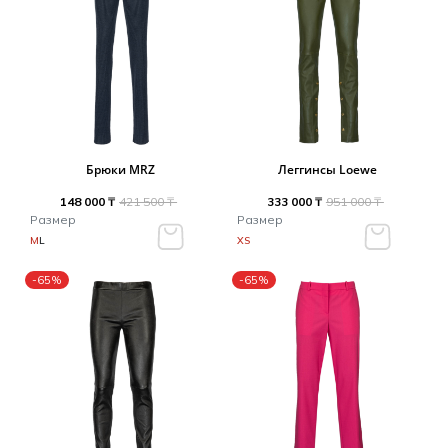
Брюки MRZ
Леггинсы Loewe
148 000 ₸
421 500 ₸
333 000 ₸
951 000 ₸
Размер
Размер
M
L
XS
-65%
-65%