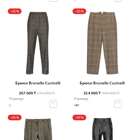
-65%
-65%
Брюки Brunello Cucinelli
Брюки Brunello Cucinelli
257 000 ₸
731 800 ₸
214 000 ₸
609 800 ₸
Размер
Размер
L
S
M
-65%
-65%