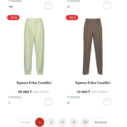
Размер
Размер
S
M
M
-65%
-65%
Брюки Erika Cavallini
Брюки Erika Cavallini
99 000 ₸
281 400 ₸
72 000 ₸
203 700 ₸
Размер
Размер
S
M
Назад
1
2
3
4
10
Вперед