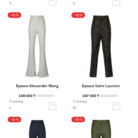
S
S
-65%
-65%
Брюки Alexander Wang
Брюки Saint Laurent
108 000 ₸
307 800 ₸
187 000 ₸
532 600 ₸
Размер
Размер
L
M
-65%
-65%