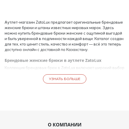
Аутлет-магазин ZatoLux предлагает оригинальные брендовые
женские брюки и штаны известных мировых марок. Здесь
можно купить брендовые брюки женские с ощутимой выгодой
и быть уверенной в подлинности каждой вещи. Каталог создан
для тех, кто ценит стиль, качество и комфорт — всё это теперь
доступно онлайн с доставкой по Казахстану.
Брендовые женские брюки в аутлете ZatoLux
Коллекция брендовых брюк в ZatoLux включает широкий выбор
фасонов: от классических моделей до актуальных трендовых
решений. Все брендовые штаны женские выполнены из
УЗНАТЬ БОЛЬШЕ
качественных материалов, обеспечивающих идеальную
посадку и долговечность. Штаны брендовые представлены в
разных стилях — для офиса, прогулок или вечернего выхода. В
магазине можно купить брендовые брюки или брендовые
штаны с гарантией оригинальности и выгодной ценой.
Каталог брендовых брюк для женщин
О КОМПАНИИ
В нашем аутлете собран ассортимент, который помогает