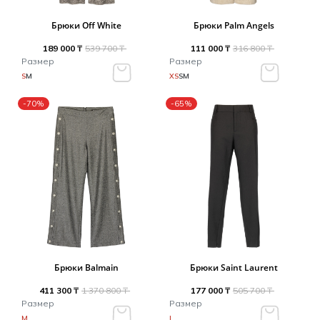
Брюки Off White
Брюки Palm Angels
189 000 ₸
539 700 ₸
111 000 ₸
316 800 ₸
Размер
Размер
S
M
XS
S
M
-70%
-65%
Брюки Balmain
Брюки Saint Laurent
411 300 ₸
1 370 800 ₸
177 000 ₸
505 700 ₸
Размер
Размер
M
L