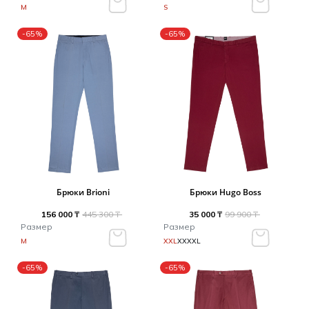
M
S
-65%
-65%
Брюки Brioni
Брюки Hugo Boss
156 000 ₸
445 300 ₸
35 000 ₸
99 900 ₸
Размер
Размер
M
XXL
XXXXL
-65%
-65%