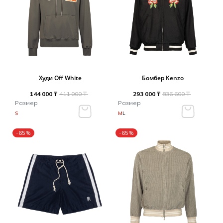
Худи Off White
Бомбер Kenzo
144 000 ₸
411 000 ₸
293 000 ₸
836 600 ₸
Размер
Размер
S
M
L
-65%
-65%