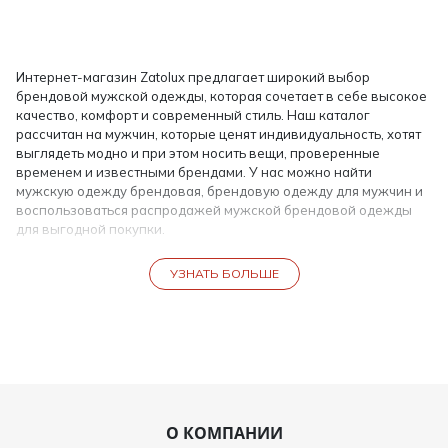
Интернет-магазин Zatolux предлагает широкий выбор
брендовой мужской одежды, которая сочетает в себе высокое
качество, комфорт и современный стиль. Наш каталог
рассчитан на мужчин, которые ценят индивидуальность, хотят
выглядеть модно и при этом носить вещи, проверенные
временем и известными брендами. У нас можно найти
мужскую одежду брендовая, брендовую одежду для мужчин и
воспользоваться распродажей мужской брендовой одежды
для выгодной покупки.
Почему стоит выбирать брендовую мужскую одежду
УЗНАТЬ БОЛЬШЕ
Брендовая мужская одежда интернет магазин Zatolux — это
удобство и надежность. Мы предлагаем одежду для любого
случая: деловые встречи, повседневная носка, активный отдых
или торжественные события. Брендовые вещи для мужчин из
нашего каталога отличаются продуманным дизайном,
качественными материалами и отличной посадкой.
Мужские рубашки и футболки брендовые для делового и
О КОМПАНИИ
повседневного стиля;