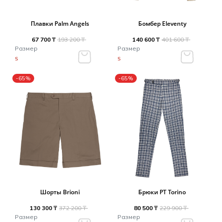
Плавки Palm Angels
Бомбер Eleventy
67 700 ₸
193 200 ₸
140 600 ₸
401 600 ₸
Размер
Размер
S
S
-65%
-65%
Шорты Brioni
Брюки PT Torino
130 300 ₸
372 200 ₸
80 500 ₸
229 900 ₸
Размер
Размер