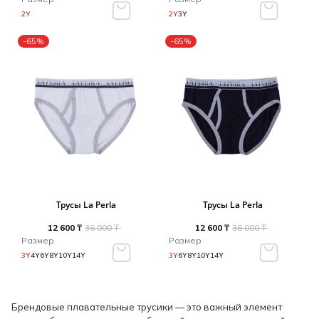
2Y
2Y
3Y
-65%
-65%
Трусы La Perla
Трусы La Perla
12 600 ₸
36 000 ₸
12 600 ₸
36 000 ₸
Размер
Размер
3Y
4Y
6Y
8Y
10Y
14Y
3Y
6Y
8Y
10Y
14Y
Брендовые плавательные трусики — это важный элемент