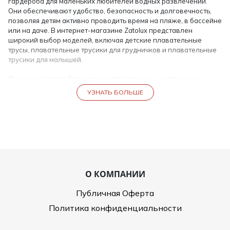
гардероба для маленьких любителей водных развлечений.
Они обеспечивают удобство, безопасность и долговечность,
позволяя детям активно проводить время на пляже, в бассейне
или на даче. В интернет-магазине Zatolux представлен
широкий выбор моделей, включая детские плавательные
трусы, плавательные трусики для грудничков и плавательные
трусики для малышей.
Преимущества брендовых плавательных трусиков
Выбирая брендовые плавательные трусики, родители
УЗНАТЬ БОЛЬШЕ
получают ряд преимуществ:
Высокое качество материалов: ткани гипоаллергенные,
легкие и быстро сохнут, не раздражают нежную детскую
кожу.
Эргономичный крой: трусики повторяют анатомические
формы ребёнка, обеспечивая свободу движений и
надежную посадку.
О КОМПАНИИ
Долговечность: изделия сохраняют форму и яркость цвета
даже после многократного использования и стирок.
Публичная Оферта
Яркий дизайн: модные расцветки и принты, которые
Политика конфиденциальности
нравятся детям.
Каждая модель учитывает возраст и потребности ребёнка, что