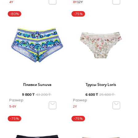
4Y
8Y
12Y
-80%
-75%
Плавки Sunuva
Трусы Story Loris
9 800 ₸
43 200 ₸
6 600 ₸
25 600 ₸
Размер
Размер
5-6Y
2Y
-75%
-75%