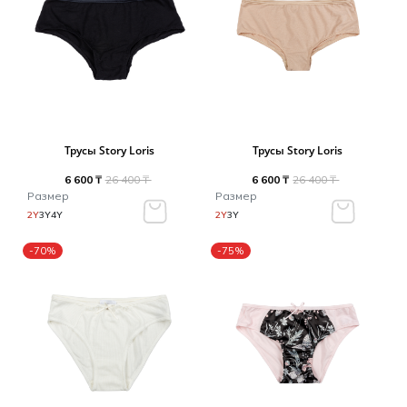
Трусы Story Loris
Трусы Story Loris
6 600 ₸
26 400 ₸
6 600 ₸
26 400 ₸
Размер
Размер
2Y
3Y
4Y
2Y
3Y
-70%
-75%