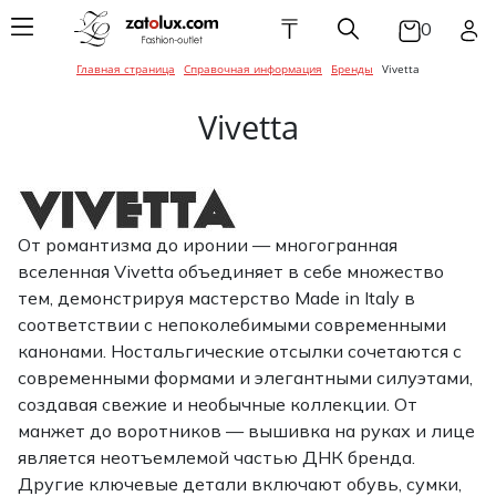
₸
0
Главная страница
Справочная информация
Бренды
Vivetta
Женская одежда
Мужская одежда
Детская одежда
Брюки
Балетки / Мока
Головные убор
Брюки
Ботинки
Галстуки / Баб
Брюки
Балетки / Мока
Галстуки / Баб
Эспадрильи
Эспадрильи
Vivetta
Женская обувь
Мужская обувь
Детская обувь
Верхняя одеж
Ремни / Пояса
Верхняя одеж
Кроссовки / Сл
Головные убор
Верхняя одеж
Головные убор
Босоножки
Кеды
Ботинки
Аксессуары для
Аксессуары для
Аксессуары для
Джинсы
Солнцезащитн
Джинсы
Ремни / Пояса
Джинсы
Перчатки / Ва
женщин
мужчин
детей
Ботильоны
очки
Мокасины /
Кроссовки / Сл
Эспадрильи
Кеды
От романтизма до иронии — многогранная
Комбинезоны
Пиджаки / Кос
Сумки / Чехлы /
Боди / Наборы 
Сумки / Чехлы
вселенная Vivetta объединяет в себе множество
Ботинки
Сумка / Чехлы /
Портмоне
Конверты
Портмоне
Сандалии / Тап
Сандалии / Мюл
тем, демонстрируя мастерство Made in Italy в
Жакеты / Жиле
Пляжная одежд
Украшения
Шлепанцы
соответствии с непоколебимыми современными
Кроссовки / Сл
Белье
Украшения
Пиджаки / Кос
Кеды
Украшения
Туфли
канонами. Ностальгические отсылки сочетаются с
Платья / Сара
Шарфы / Платк
Сапоги
современными формами и элегантными силуэтами,
Рубашки
Шарфы / Платк
Платья / Сара
создавая свежие и необычные коллекции. От
Сандалии / Мюл
Шарфы / Перча
Пляжная одежд
Шлепанцы
Туфли
манжет до воротников — вышивка на руках и лице
Белье
Спортивная о
Пляжная одежд
является неотъемлемой частью ДНК бренда.
Белье
Сапоги
Другие ключевые детали включают обувь, сумки,
Рубашки / Блузк
Трикотаж