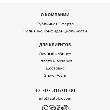
Туники
Рубашки / Блузк
Туфли
Туники
Шорты
О КОМПАНИИ
Спортивная о
Спортивная о
Публичная Оферта
Футболки / Пол
Топы / Майки
Политика конфиденциальности
Трикотаж
Трикотаж
ДЛЯ КЛИЕНТОВ
Юбка
Шорты
Личный кабинет
Футболки / Топ
Оплата и возврат
Юбки
Доставка
Шорты
Show Room
+7 707 315 01 00
info@zatolux.com