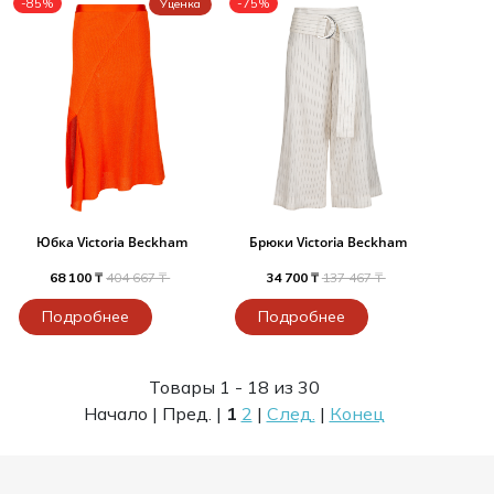
-85%
-75%
Уценка
Юбка Victoria Beckham
Брюки Victoria Beckham
68 100 ₸
404 667 ₸
34 700 ₸
137 467 ₸
Подробнее
Подробнее
Товары 1 - 18 из 30
Начало | Пред. |
1
2
|
След.
|
Конец