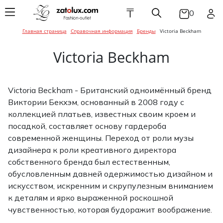
₸
0
Главная страница
Справочная информация
Бренды
Victoria Beckham
Женская одежда
Мужская одежда
Детская одежда
Брюки
Балетки / Мока
Головные убор
Брюки
Ботинки
Галстуки / Баб
Брюки
Балетки / Мока
Галстуки / Баб
Эспадрильи
Эспадрильи
Victoria Beckham
Женская обувь
Мужская обувь
Детская обувь
Верхняя одеж
Ремни / Пояса
Верхняя одеж
Кроссовки / Сл
Головные убор
Верхняя одеж
Головные убор
Босоножки
Кеды
Ботинки
Аксессуары для
Аксессуары для
Аксессуары для
Джинсы
Солнцезащитн
Джинсы
Ремни / Пояса
Джинсы
Перчатки / Ва
Victoria Beckham - Британский одноимённый бренд
женщин
мужчин
детей
Ботильоны
очки
Мокасины /
Кроссовки / Сл
Виктории Бекхэм, основанный в 2008 году с
Эспадрильи
Кеды
Комбинезоны
Пиджаки / Кос
Сумки / Чехлы /
Боди / Наборы 
Сумки / Чехлы
коллекцией платьев, известных своим кроем и
Ботинки
Сумка / Чехлы /
Портмоне
Конверты
посадкой, составляет основу гардероба
Портмоне
Сандалии / Тап
Сандалии / Мюл
Жакеты / Жиле
Пляжная одежд
Украшения
современной женщины. Переход от роли музы
Шлепанцы
Кроссовки / Сл
Белье
Украшения
Пиджаки / Кос
дизайнера к роли креативного директора
Кеды
Украшения
Туфли
собственного бренда был естественным,
Платья / Сара
Шарфы / Платк
Сапоги
Рубашки
Шарфы / Платк
Платья / Сара
обусловленным давней одержимостью дизайном и
Сандалии / Мюл
Шарфы / Перча
искусством, искренним и скрупулезным вниманием
Пляжная одежд
Шлепанцы
Туфли
Белье
Спортивная о
Пляжная одежд
к деталям и ярко выраженной роскошной
Белье
чувственностью, которая будоражит воображение.
Сапоги
Рубашки / Блузк
Трикотаж