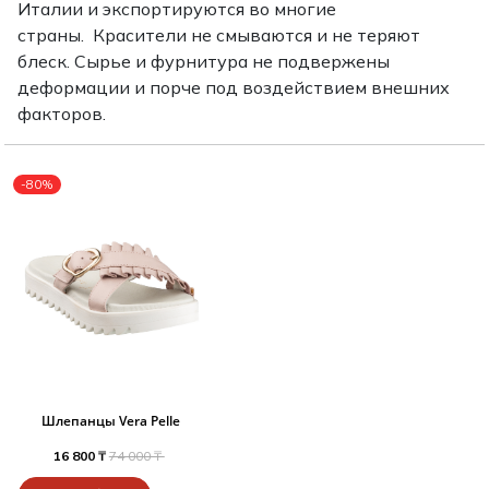
Италии и экспортируются во многие
Туники
Рубашки / Блузк
страны. Красители не смываются и не теряют
Туфли
Туники
Шорты
блеск. Сырье и фурнитура не подвержены
Спортивная о
деформации и порче под воздействием внешних
Спортивная о
Футболки / Пол
факторов.
Топы / Майки
Трикотаж
Трикотаж
-80%
Юбка
Шорты
Футболки / Топ
Юбки
Шорты
Шлепанцы Vera Pelle
16 800 ₸
74 000 ₸