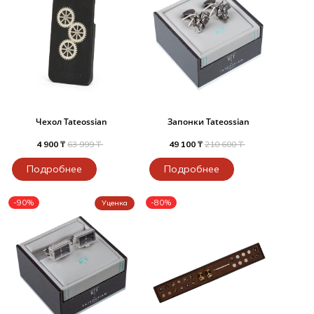
Чехол Tateossian
Запонки Tateossian
4 900 ₸
63 999 ₸
49 100 ₸
210 600 ₸
Подробнее
Подробнее
-90%
-80%
Уценка