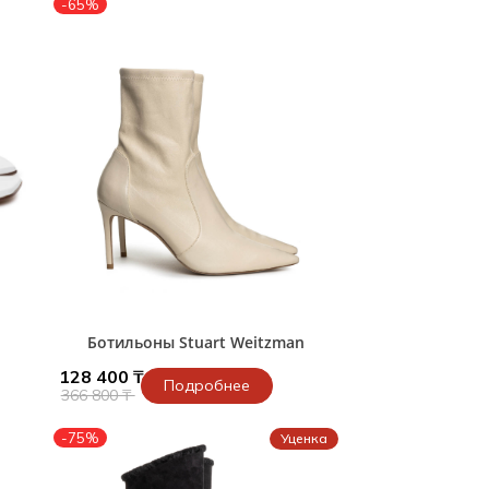
-65%
n
Ботильоны Stuart Weitzman
128 400 ₸
Подробнее
366 800 ₸
-75%
Уценка