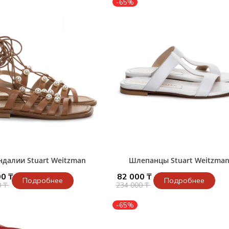
-65%
и /
дежда
дежда
о
ы
ндалии Stuart Weitzman
Шлепанцы Stuart Weitzma
0 ₸
82 000 ₸
Подробнее
Подробнее
0 ₸
234 000 ₸
-65%