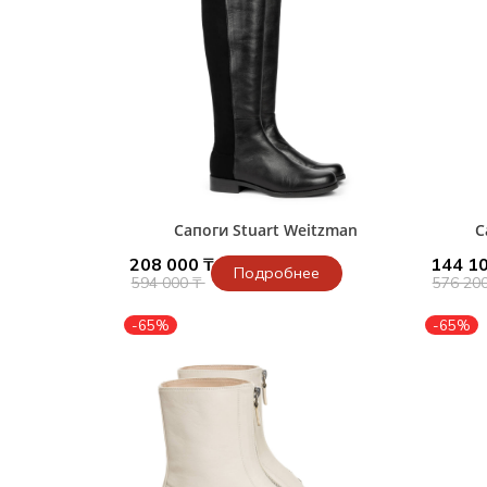
Сапоги Stuart Weitzman
С
208 000 ₸
144 10
Подробнее
594 000 ₸
576 20
-65%
-65%