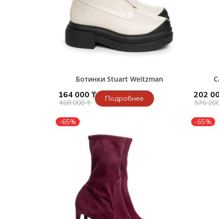
Ботинки Stuart Weitzman
С
164 000 ₸
202 00
Подробнее
468 000 ₸
576 20
-65%
-65%