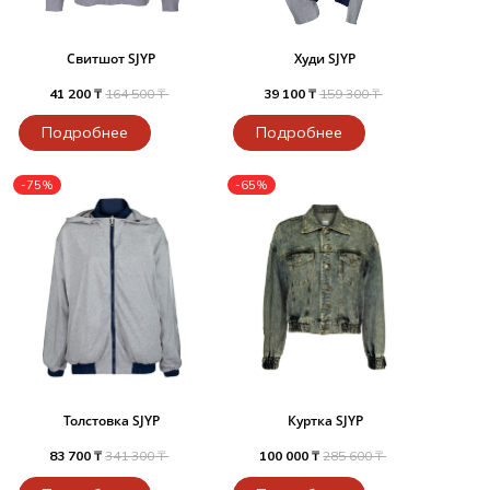
Свитшот SJYP
Худи SJYP
41 200 ₸
164 500 ₸
39 100 ₸
159 300 ₸
Подробнее
Подробнее
-75%
-65%
Толстовка SJYP
Куртка SJYP
83 700 ₸
341 300 ₸
100 000 ₸
285 600 ₸