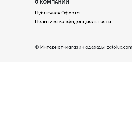
О КОМПАНИИ
Туники
Рубашки / Блузк
Туфли
Туники
Публичная Оферта
Шорты
Спортивная о
Политика конфиденциальности
Спортивная о
Футболки / Пол
Топы / Майки
Трикотаж
© Интернет-магазин одежды, zatolux.co
Трикотаж
Юбка
Шорты
Футболки / Топ
Юбки
Шорты