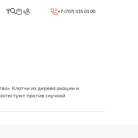
₸
+7 (707) 315 01 00
0
во». Клатчи из дерева акации и
ротестуют против скучной