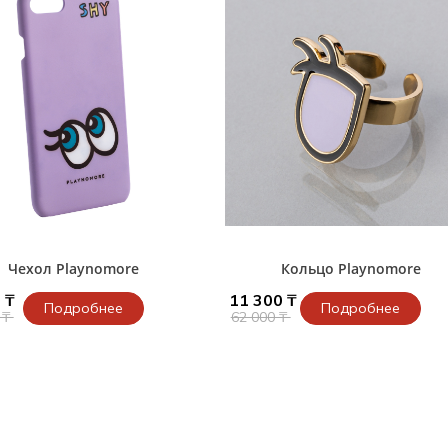
и /
дежда
дежда
о
ы
Чехол Playnomore
Кольцо Playnomore
 ₸
11 300 ₸
Подробнее
Подробнее
 ₸
62 000 ₸