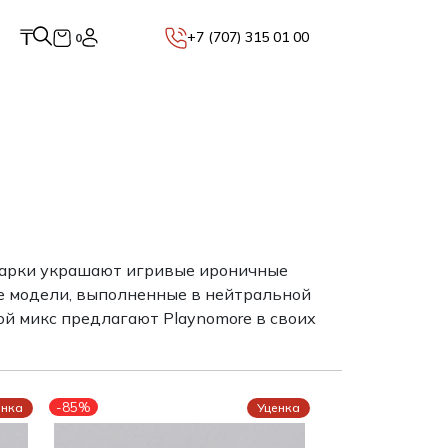
₸
+7 (707) 315 01 00
0
 марки украшают игривые ироничные
е модели, выполненные в нейтральной
кой микс предлагают Playnomore в своих
-85%
енка
Уценка