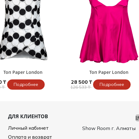
и /
дежда
дежда
о
Топ Paper London
Топ Paper London
ы
0 ₸
28 500 ₸
Подробнее
Подробнее
3 ₸
126 533 ₸
ДЛЯ КЛИЕНТОВ
Личный кабинет
Show Room г. Алматы
Оплата и возврат