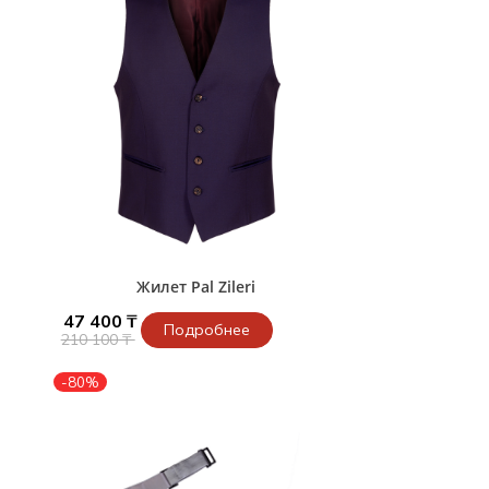
Жилет Pal Zileri
47 400 ₸
Подробнее
210 100 ₸
-80%