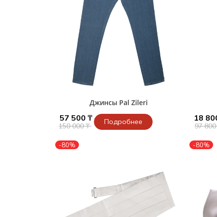
Джинсы Pal Zileri
57 500 ₸
18 80
Подробнее
150 000 ₸
97 800
-80%
-80%