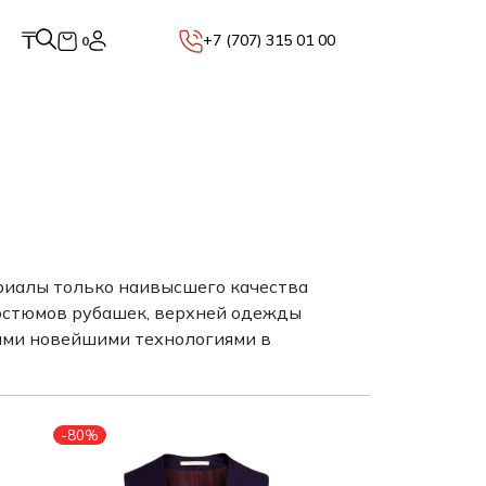
₸
+7 (707) 315 01 00
0
териалы только наивысшего качества
костюмов рубашек, верхней одежды
мыми новейшими технологиями в
-80%