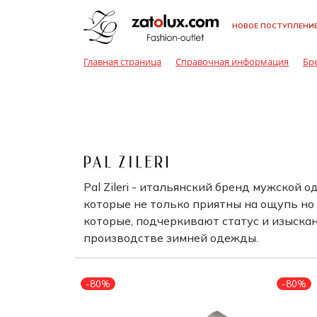
НОВОЕ ПОСТУПЛЕНИ
Женская одежда
Мужская одежда
Детская одежда
Брюки
Балетки / Мока
Головные убор
Брюки
Ботинки
Галстуки / Баб
Брюки
Балетки / Мока
Галстуки / Баб
Главная страница
Справочная информация
Бр
Эспадрильи
Эспадрильи
Женская обувь
Мужская обувь
Детская обувь
Верхняя одеж
Ремни / Пояса
Верхняя одеж
Кроссовки / Сл
Головные убор
Верхняя одеж
Головные убор
Босоножки
Кеды
Ботинки
Аксессуары для
Аксессуары для
Аксессуары для
Джинсы
Солнцезащитн
Джинсы
Ремни / Пояса
Джинсы
Перчатки / Ва
женщин
мужчин
детей
Ботильоны
очки
Мокасины /
Кроссовки / Сл
Эспадрильи
Кеды
Комбинезоны
Пиджаки / Кос
Сумки / Чехлы /
Боди / Наборы 
Сумки / Чехлы
Ботинки
Сумка / Чехлы /
Портмоне
Конверты
Pal Zileri - итальянский бренд мужской
Портмоне
Сандалии / Тап
Сандалии / Мюл
Жакеты / Жиле
Пляжная одежд
Украшения
Шлепанцы
которые не только приятны на ощупь но
Кроссовки / Сл
Белье
Украшения
Пиджаки / Кос
которые, подчеркивают статус и изыска
Кеды
Украшения
Туфли
Платья / Сара
Шарфы / Платк
Сапоги
производстве зимней одежды.
Рубашки
Шарфы / Платк
Платья / Сара
Сандалии / Мюл
Шарфы / Перча
Пляжная одежд
Шлепанцы
Туфли
Белье
Спортивная о
Пляжная одежд
-80%
-80%
Белье
Сапоги
Рубашки / Блузк
Трикотаж