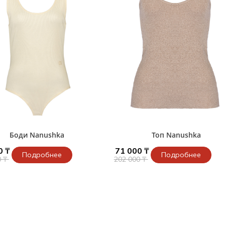
и /
дежда
дежда
о
ы
Боди Nanushka
Топ Nanushka
0 ₸
71 000 ₸
Подробнее
Подробнее
0 ₸
202 000 ₸