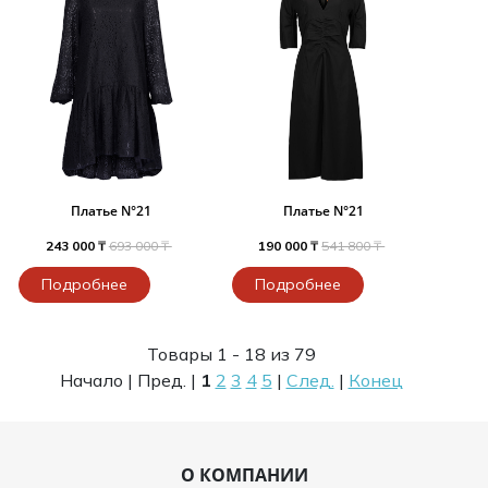
Платье N°21
Платье N°21
243 000 ₸
693 000 ₸
190 000 ₸
541 800 ₸
Подробнее
Подробнее
Товары 1 - 18 из 79
Начало | Пред. |
1
2
3
4
5
|
След.
|
Конец
О КОМПАНИИ