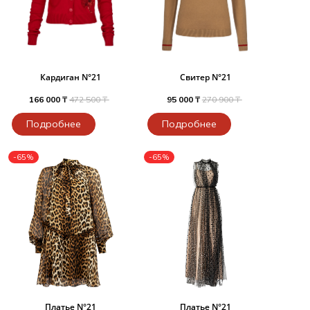
Кардиган N°21
Свитер N°21
166 000 ₸
472 500 ₸
95 000 ₸
270 900 ₸
Подробнее
Подробнее
-65%
-65%
Платье N°21
Платье N°21