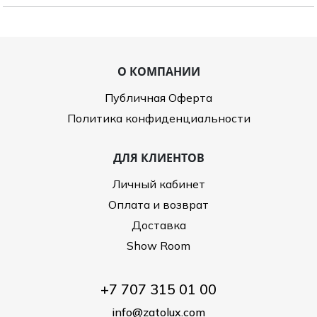
Туники
Рубашки / Блузк
Туфли
Туники
Шорты
Спортивная о
Спортивная о
Футболки / Пол
О КОМПАНИИ
Топы / Майки
Трикотаж
Публичная Оферта
Политика конфиденциальности
Трикотаж
Юбка
Шорты
ДЛЯ КЛИЕНТОВ
Футболки / Топ
Личный кабинет
Юбки
Шорты
Оплата и возврат
Доставка
Show Room
+7 707 315 01 00
info@zatolux.com