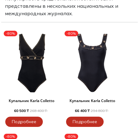
Туники
Рубашки / Блузк
представлены в нескольких национальных и
Туфли
Туники
международных журналах.
Шорты
Спортивная о
Спортивная о
Футболки / Пол
-80%
-80%
Топы / Майки
Трикотаж
Трикотаж
Юбка
Шорты
Футболки / Топ
Юбки
Шорты
Купальник Karla Colletto
Купальник Karla Colletto
60 500 ₸
268 400 ₸
66 400 ₸
294 800 ₸
Подробнее
Подробнее
-80%
-80%