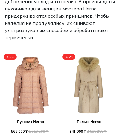
добавлением гладкого шелка. В производстве
Туники
Рубашки / Блузк
пуховиков для женщин мастера Herno
Туфли
Туники
Шорты
придерживаются особых принципов. Чтобы
Спортивная о
изделия не продувались, их сшивают
Спортивная о
Футболки / Пол
ультразвуковым способом и обрабатывают
Топы / Майки
термически.
Трикотаж
Трикотаж
Юбка
-65%
-65%
Шорты
Футболки / Топ
Юбки
Шорты
Пуховик Herno
Пальто Herno
566 000 ₸
1 616 200 ₸
941 000 ₸
2 686 200 ₸