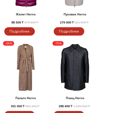
Жилет Herno
Пуховик Herno
85 500 ₸
379 600 ₸
279 000 ₸
621 600 ₸
Подробнее
Подробнее
-65%
-75%
Пальто Herno
Плащ Herno
301 000 ₸
859 100 ₸
285 600 ₸
1 165 500 ₸