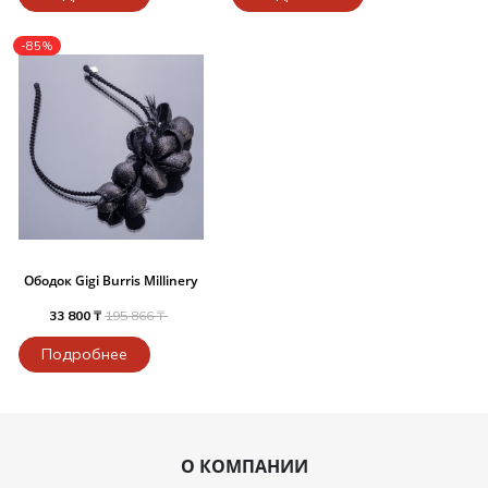
-85%
Ободок Gigi Burris Millinery
33 800 ₸
195 866 ₸
Подробнее
О КОМПАНИИ