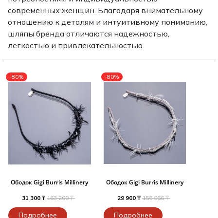
Туники
Рубашки / Блузк
современных женщин. Благодаря внимательному
Туфли
Туники
отношению к деталям и интуитивному пониманию,
Шорты
Спортивная о
шляпы бренда отличаются надежностью,
Спортивная о
легкостью и привлекательностью.
Футболки / Пол
Топы / Майки
Трикотаж
-80%
-80%
Трикотаж
Юбка
Шорты
Футболки / Топ
Юбки
Шорты
Ободок Gigi Burris Millinery
Ободок Gigi Burris Millinery
31 300 ₸
163 200 ₸
29 900 ₸
156 666 ₸
Подробнее
Подробнее