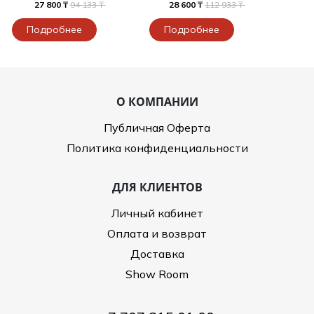
27 800 ₸
94 133 ₸
28 600 ₸
112 933 ₸
Туники
Рубашки / Блузк
Туфли
Туники
Подробнее
Подробнее
Шорты
Спортивная о
Спортивная о
Футболки / Пол
Топы / Майки
Трикотаж
О КОМПАНИИ
Трикотаж
Публичная Оферта
Юбка
Политика конфиденциальности
Шорты
Футболки / Топ
ДЛЯ КЛИЕНТОВ
Юбки
Шорты
Личный кабинет
Оплата и возврат
Доставка
Show Room