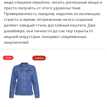
моде слишком серьёзно, носить роскошные вещи и
Туники
Рубашки / Блузк
просто получать от этого удовольствие.
Туфли
Туники
Шорты
Приверженность каждому изделию из коллекции,
Спортивная о
страсть и время, потраченные на его создание,
Спортивная о
Футболки / Пол
делают каждый стиль достойным хэштега. Два
Топы / Майки
дизайнера, чьи личности до сих пор скрыты от
Трикотаж
модной индустрии, покоряют современных
Трикотаж
покупателей.
Юбка
Шорты
Футболки / Топ
-80%
Уценка
Юбки
Шорты