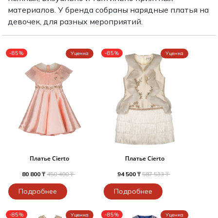
Туники
Рубашки / Блузк
материалов. У бренда собраны нарядные платья на
Туфли
Туники
девочек, для разных мероприятий.
Шорты
Спортивная о
Спортивная о
Футболки / Пол
-85%
-85%
Уценка
Уценка
Топы / Майки
Трикотаж
Трикотаж
Юбка
Шорты
Футболки / Топ
Юбки
Шорты
Платье Cierto
Платье Cierto
80 800 ₸
450 400 ₸
94 500 ₸
587 533 ₸
Подробнее
Подробнее
-85%
-85%
Уценка
Уценка