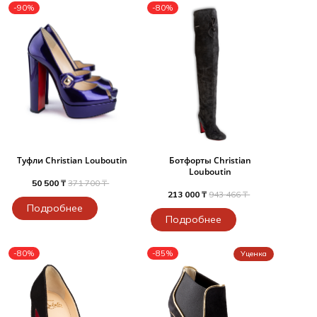
-90%
-80%
Туфли Christian Louboutin
Ботфорты Christian
Louboutin
50 500 ₸
371 700 ₸
213 000 ₸
943 466 ₸
Подробнее
Подробнее
-80%
-85%
Уценка