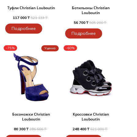
Туфли Christian Louboutin
Ботильоны Christian
Louboutin
117 000 ₸
521 133 ₸
56 700 ₸
505 200 ₸
Подробнее
Подробнее
-75%
-60%
Уценка
Босоножки Christian
Кроссовки Christian
Louboutin
Louboutin
80 300 ₸
286 666 ₸
248 400 ₸
621 000 ₸