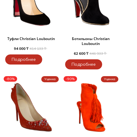
Туфли Christian Louboutin
Ботильоны Christian
Louboutin
94 000 ₸
414 133 ₸
62 600 ₸
446 933 ₸
Подробнее
Подробнее
-80%
-90%
Уценка
Уценка