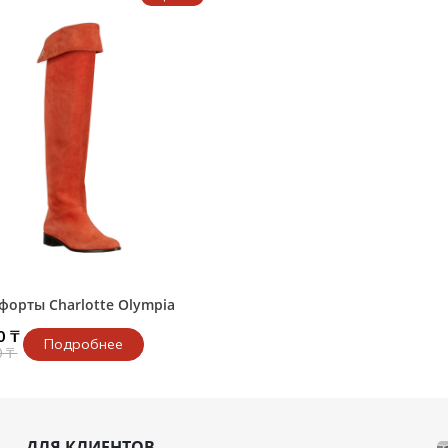
и /
дежда
дежда
о
ы
форты Charlotte Olympia
0 ₸
Подробнее
0 ₸
ДЛЯ КЛИЕНТОВ