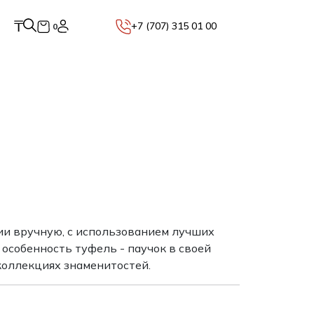
₸
+7 (707) 315 01 00
0
лии вручную, с использованием лучших
 особенность туфель - паучок в своей
коллекциях знаменитостей.